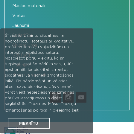
Mācību materiāli
Vietas
Jaunumi
Sadarbība
Šī vietne izmanto sīkdatnes, lai
nodrošinātu lietotājus ar kvalitatīvu,
Skudra Urda
drošu un lietotāju vajadzībām un
interesēm atbilstošu saturu.
Kontakti
Nospiežot pogu Piekrītu, kā arī
turpinot lietot šo pārlūka sesiju, Jūs
Galerijas
apstiprināt, ka piekrītat izmantot
Privātuma politika
sīkdatnes. Ja vietnes izmantošanas
laikā Jūs pārdomājat un vēlaties
atcelt savu piekrišanu, Jūs vienmēr
varat veikt nepieciešamās izmaiņas
pārlūka iestatījumos un dzēst
saglabātās sīkdatnes. Mūsu sīkdatņu
izmantošanas politika ir
pieejama šeit
PIEKRĪTU