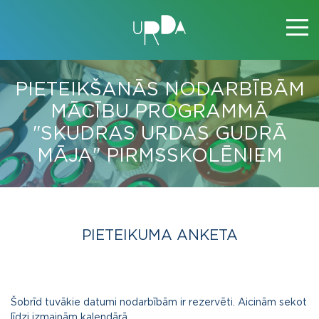
PIETEIKŠANĀS NODARBĪBĀM
MĀCĪBU PROGRAMMĀ
"SKUDRAS URDAS GUDRĀ
MĀJA" PIRMSSKOLĒNIEM
PIETEIKUMA ANKETA
Šobrīd tuvākie datumi nodarbībām ir rezervēti. Aicinām sekot
līdzi izmaiņām kalendārā.