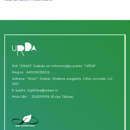
SIA "ZAAO" Dabas un tehnoloģiju parks “URDA”
Reģ.nr.: 44103015509
Adrese: "Stūri", Daibe, Stalbes pagasts, Cēsu novads, LV-
4151
E-pasts:
izglitiba@zaao.lv
Mob.tālr.:
.
25459399 (Evija Tiltiņa)