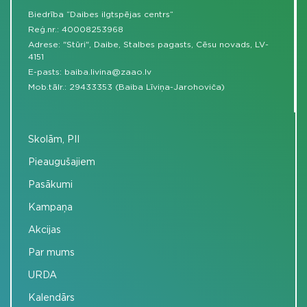
Biedrība “Daibes ilgtspējas centrs”
Reģ.nr.: 40008253968
Adrese: "Stūri", Daibe, Stalbes pagasts, Cēsu novads, LV-
4151
E-pasts:
baiba.livina@zaao.lv
Mob.tālr.:
29433353 (Baiba Līviņa-Jarohoviča)
Skolām, PII
Pieaugušajiem
Pasākumi
Kampaņa
Akcijas
Par mums
URDA
Kalendārs