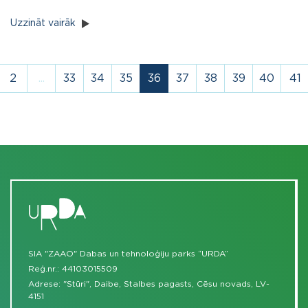
Uzzināt vairāk
2
...
33
34
35
36
37
38
39
40
41
SIA "ZAAO" Dabas un tehnoloģiju parks “URDA”
Reģ.nr.: 44103015509
Adrese: "Stūri", Daibe, Stalbes pagasts, Cēsu novads, LV-
4151