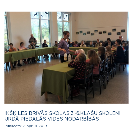
IKŠĶILES BRĪVĀS SKOLAS 3.-6.KLAŠU SKOLĒNI
URDĀ PIEDALĀS VIDES NODARBĪBĀS
Publicēts:
2 aprīlis 2019