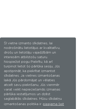
Šī vietne izmanto sīkdatnes, lai
nodrošinātu lietotājus ar kvalitatīvu,
drošu un lietotāju vajadzībām un
interesēm atbilstošu saturu.
Nospiežot pogu Piekrītu, kā arī
turpinot lietot šo pārlūka sesiju, Jūs
apstiprināt, ka piekrītat izmantot
sīkdatnes. Ja vietnes izmantošanas
laikā Jūs pārdomājat un vēlaties
atcelt savu piekrišanu, Jūs vienmēr
varat veikt nepieciešamās izmaiņas
pārlūka iestatījumos un dzēst
saglabātās sīkdatnes. Mūsu sīkdatņu
izmantošanas politika ir
pieejama šeit