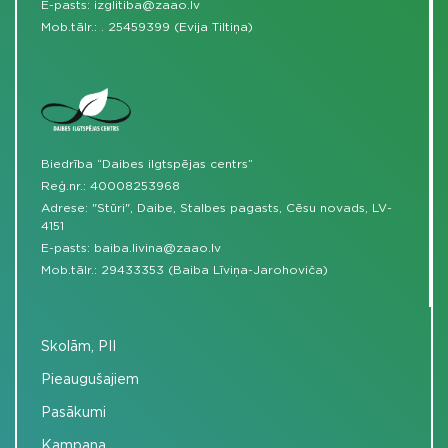
E-pasts:
izglitiba@zaao.lv
Mob.tālr.:
.
25459399 (Evija Tiltiņa)
Biedrība “Daibes ilgtspējas centrs”
Reģ.nr.: 40008253968
Adrese: "Stūri", Daibe, Stalbes pagasts, Cēsu novads, LV-
4151
E-pasts:
baiba.livina@zaao.lv
Mob.tālr.:
29433353 (Baiba Līviņa-Jarohoviča)
Skolām, PII
Pieaugušajiem
Pasākumi
Kampaņa