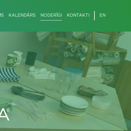
MS
KALENDĀRS
NODERĪGI
KONTAKTI
EN
A