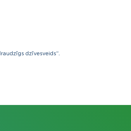
draudzīgs dzīvesveids”
.