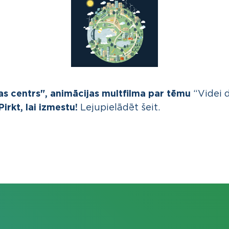
jas centrs", animācijas multfilma par tēmu
“Videi 
irkt, lai izmestu!
Lejupielādēt
šeit.