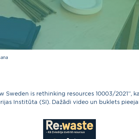
šana
w Sweden is rethinking resources 10003/2021”, kas
ijas Institūta (SI).
Dažādi video un buklets pieej