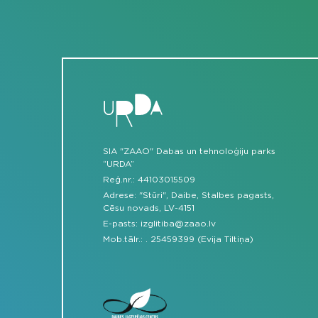
SIA "ZAAO" Dabas un tehnoloģiju parks
“URDA”
Reģ.nr.: 44103015509
Adrese: "Stūri", Daibe, Stalbes pagasts,
Cēsu novads, LV-4151
E-pasts:
izglitiba@zaao.lv
Mob.tālr.:
.
25459399 (Evija Tiltiņa)