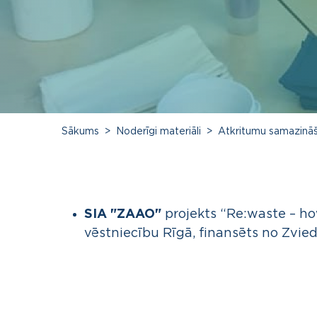
Sākums
Noderīgi materiāli
Atkritumu samazinā
SIA "ZAAO"
projekts “Re:waste – ho
vēstniecību Rīgā, finansēts no Zviedr