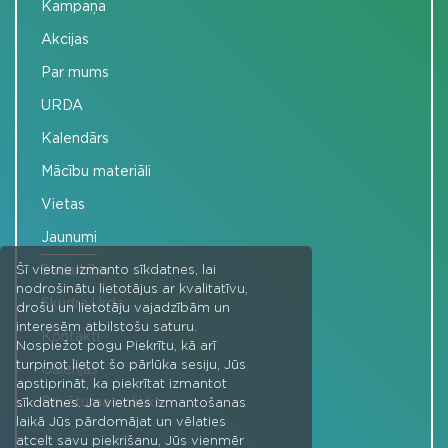
Kampaņa
Akcijas
Par mums
URDA
Kalendārs
Mācību materiāli
Vietas
Jaunumi
Sadarbība
Šī vietne izmanto sīkdatnes, lai
nodrošinātu lietotājus ar kvalitatīvu,
Skudra Urda
drošu un lietotāju vajadzībām un
interesēm atbilstošu saturu.
Kontakti
Nospiežot pogu Piekrītu, kā arī
turpinot lietot šo pārlūka sesiju, Jūs
Galerijas
apstiprināt, ka piekrītat izmantot
Privātuma politika
sīkdatnes. Ja vietnes izmantošanas
laikā Jūs pārdomājat un vēlaties
atcelt savu piekrišanu, Jūs vienmēr