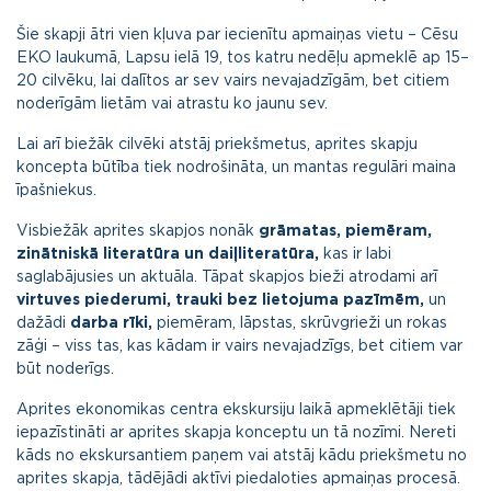
Šie skapji ātri vien kļuva par iecienītu apmaiņas vietu – Cēsu
EKO laukumā, Lapsu ielā 19, tos katru nedēļu apmeklē ap 15–
20 cilvēku, lai dalītos ar sev vairs nevajadzīgām, bet citiem
noderīgām lietām vai atrastu ko jaunu sev.
Lai arī biežāk cilvēki atstāj priekšmetus, aprites skapju
koncepta būtība tiek nodrošināta, un mantas regulāri maina
īpašniekus.
Visbiežāk aprites skapjos nonāk
grāmatas, piemēram,
zinātniskā literatūra un daiļliteratūra,
kas ir labi
saglabājusies un aktuāla. Tāpat skapjos bieži atrodami arī
virtuves piederumi, trauki bez lietojuma pazīmēm,
un
dažādi
darba rīki,
piemēram, lāpstas, skrūvgrieži un rokas
zāģi – viss tas, kas kādam ir vairs nevajadzīgs, bet citiem var
būt noderīgs.
Aprites ekonomikas centra ekskursiju laikā apmeklētāji tiek
iepazīstināti ar aprites skapja konceptu un tā nozīmi. Nereti
kāds no ekskursantiem paņem vai atstāj kādu priekšmetu no
aprites skapja, tādējādi aktīvi piedaloties apmaiņas procesā.