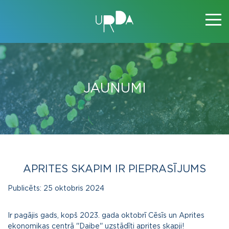
JAUNUMI
APRITES SKAPIM IR PIEPRASĪJUMS
Publicēts:
25 oktobris 2024
Ir pagājis gads, kopš 2023. gada oktobrī Cēsīs un Aprites
ekonomikas centrā ''Daibe'' uzstādīti aprites skapji!