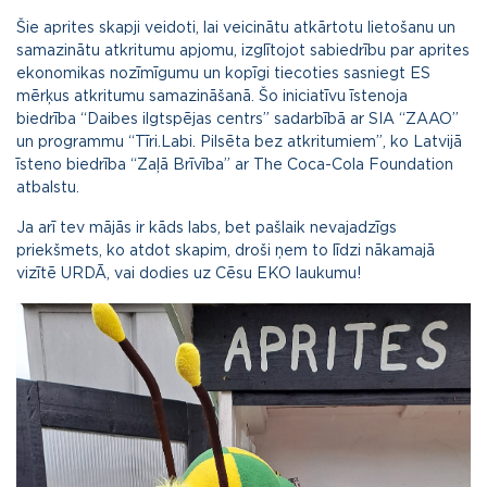
Šie aprites skapji veidoti, lai veicinātu atkārtotu lietošanu un
samazinātu atkritumu apjomu, izglītojot sabiedrību par aprites
ekonomikas nozīmīgumu un kopīgi tiecoties sasniegt ES
mērķus atkritumu samazināšanā. Šo iniciatīvu īstenoja
biedrība “Daibes ilgtspējas centrs” sadarbībā ar SIA “ZAAO”
un programmu “Tīri.Labi. Pilsēta bez atkritumiem”, ko Latvijā
īsteno biedrība “Zaļā Brīvība” ar The Coca-Cola Foundation
atbalstu.
Ja arī tev mājās ir kāds labs, bet pašlaik nevajadzīgs
priekšmets, ko atdot skapim, droši ņem to līdzi nākamajā
vizītē URDĀ, vai dodies uz Cēsu EKO laukumu!