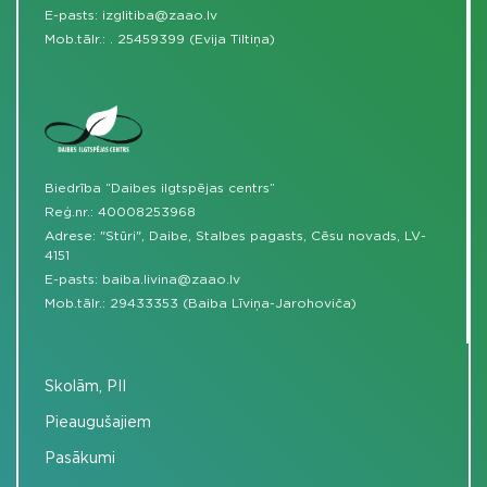
E-pasts:
izglitiba@zaao.lv
Mob.tālr.:
.
25459399 (Evija Tiltiņa)
Biedrība “Daibes ilgtspējas centrs”
Reģ.nr.: 40008253968
Adrese: "Stūri", Daibe, Stalbes pagasts, Cēsu novads, LV-
4151
E-pasts:
baiba.livina@zaao.lv
Mob.tālr.:
29433353 (Baiba Līviņa-Jarohoviča)
Skolām, PII
Pieaugušajiem
Pasākumi