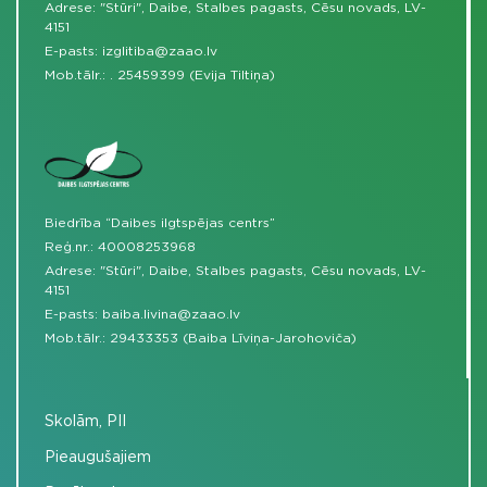
Adrese: "Stūri", Daibe, Stalbes pagasts, Cēsu novads, LV-
4151
E-pasts:
izglitiba@zaao.lv
Mob.tālr.:
.
25459399 (Evija Tiltiņa)
Biedrība “Daibes ilgtspējas centrs”
Reģ.nr.: 40008253968
Adrese: "Stūri", Daibe, Stalbes pagasts, Cēsu novads, LV-
4151
E-pasts:
baiba.livina@zaao.lv
Mob.tālr.:
29433353 (Baiba Līviņa-Jarohoviča)
Skolām, PII
Pieaugušajiem