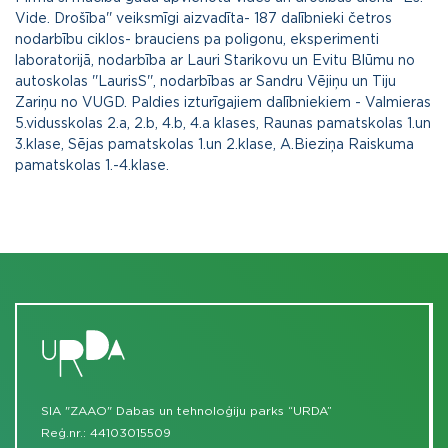
Vide. Drošība'' veiksmīgi aizvadīta- 187 dalībnieki četros
nodarbību ciklos- brauciens pa poligonu, eksperimenti
laboratorijā, nodarbība ar Lauri Starikovu un Evitu Blūmu no
autoskolas ''LaurisS'', nodarbības ar Sandru Vējiņu un Tiju
Zariņu no VUGD. Paldies izturīgajiem dalībniekiem - Valmieras
5.vidusskolas 2.a, 2.b, 4.b, 4.a klases, Raunas pamatskolas 1.un
3.klase, Sējas pamatskolas 1.un 2.klase, A.Bieziņa Raiskuma
pamatskolas 1.-4.klase.
SIA "ZAAO" Dabas un tehnoloģiju parks “URDA”
Reģ.nr.: 44103015509