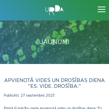
JAUNUMI
APVIENOTĀ VIDES UN DROŠĪBAS DIENA
''ES. VIDE. DROŠĪBA.''
Publicēts:
27 septembris 2023
Pirmā šī mācību gada apvienotā vides un drošības diena ''Es.