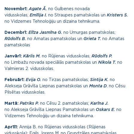
Novembrī:
Agate Ā.
no
Gulbenes novada
vidusskola
s;
Emīlija I.
no
Straupes pamatskola
s un
Kristers S.
no
Vidzemes Tehnoloģiju un dizaina tehnikum
a.
Decembrī:
Elīza Jasmīna G.
no Umurgas pamatskolas;
Rūdolfs B.
no Amatas pamatskolas un
Grieta T.
no Amatas
pamatskolas
Janvārī:
Kārlis M.
no
Rūjienas vidusskola
s;
Rūdolfs P.
no
Limbažu novada speciālās pamatskola
s un
Nikola T.
no
Valmieras 2. vidusskolas.
Februārī:
Evija O.
no Tirzas pamatskolas;
Sintija K.
no
Alekseja Grāvīša Liepnas pamatskolas un
Monta D
. no
Cēsu
Pilsētas vidusskola
s.
Martā:
Patriks P.
no
Cēsu 2. pamatskola
s;
Karīna J.
no Alekseja Grāvīša Liepnas Pamatskolas un
Oskars E.
no
Vidzemes Tehnoloģiju un dizaina tehnikum
a.
Aprīlī:
Annija B. no Rūjienas vidusskolas (
Rūjienas
vidusskola
); Egils Jorens M. no Grundzāles pamatskolas