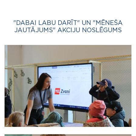
"DABAI LABU DARĪT" UN "MĒNEŠA
JAUTĀJUMS" AKCIJU NOSLĒGUMS