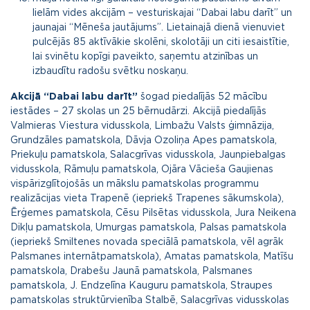
lielām vides akcijām – vesturiskajai “Dabai labu darīt” un
jaunajai “Mēneša jautājums”. Lietainajā dienā vienuviet
pulcējās 85 aktīvākie skolēni, skolotāji un citi iesaistītie,
lai svinētu kopīgi paveikto, saņemtu atzinības un
izbaudītu radošu svētku noskaņu.
Akcijā “Dabai labu darīt”
šogad piedalījās 52 mācību
iestādes – 27 skolas un 25 bērnudārzi. Akcijā piedalījās
Valmieras Viestura vidusskola, Limbažu Valsts ģimnāzija,
Grundzāles pamatskola, Dāvja Ozoliņa Apes pamatskola,
Priekuļu pamatskola, Salacgrīvas vidusskola, Jaunpiebalgas
vidusskola, Rāmuļu pamatskola, Ojāra Vācieša Gaujienas
vispārizglītojošās un mākslu pamatskolas programmu
realizācijas vieta Trapenē (iepriekš Trapenes sākumskola),
Ērģemes pamatskola, Cēsu Pilsētas vidusskola, Jura Neikena
Dikļu pamatskola, Umurgas pamatskola, Palsas pamatskola
(iepriekš Smiltenes novada speciālā pamatskola, vēl agrāk
Palsmanes internātpamatskola), Amatas pamatskola, Matīšu
pamatskola, Drabešu Jaunā pamatskola, Palsmanes
pamatskola, J. Endzelīna Kauguru pamatskola, Straupes
pamatskolas struktūrvienība Stalbē, Salacgrīvas vidusskolas