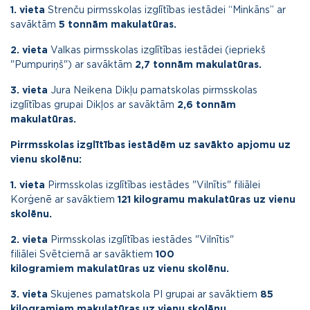
1. vieta
Strenču pirmsskolas izglītības iestādei “Minkāns” ar
savāktām
5 tonnām makulatūras.
2. vieta
Valkas pirmsskolas izglītības iestādei (iepriekš
"Pumpuriņš") ar savāktām
2,7 tonnām makulatūras.
3. vieta
Jura Neikena Dikļu pamatskolas pirmsskolas
izglītības grupai Dikļos ar savāktām
2,6 tonnām
makulatūras.
Pirrmsskolas izglītības iestādēm uz savākto apjomu uz
vienu skolēnu:
1. vieta
Pirmsskolas izglītības iestādes "Vilnītis" filiālei
Korģenē ar savāktiem
121 kilogramu
makulatūras uz vienu
skolēnu.
2. vieta
Pirmsskolas izglītības iestādes "Vilnītis"
filiālei Svētciemā ar savāktiem
100
kilogramiem
makulatūras uz vienu skolēnu.
3. vieta
Skujenes pamatskola PI grupai
ar savāktiem
85
kilogramiem
makulatūras uz vienu skolēnu.