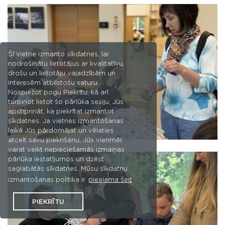
Šī vietne izmanto sīkdatnes, lai
nodrošinātu lietotājus ar kvalitatīvu,
drošu un lietotāju vajadzībām un
interesēm atbilstošu saturu.
Nospiežot pogu Piekrītu, kā arī
turpinot lietot šo pārlūka sesiju, Jūs
apstiprināt, ka piekrītat izmantot
sīkdatnes. Ja vietnes izmantošanas
laikā Jūs pārdomājat un vēlaties
atcelt savu piekrišanu, Jūs vienmēr
varat veikt nepieciešamās izmaiņas
pārlūka iestatījumos un dzēst
saglabātās sīkdatnes. Mūsu sīkdatņu
izmantošanas politika ir
pieejama šeit
PIEKRĪTU