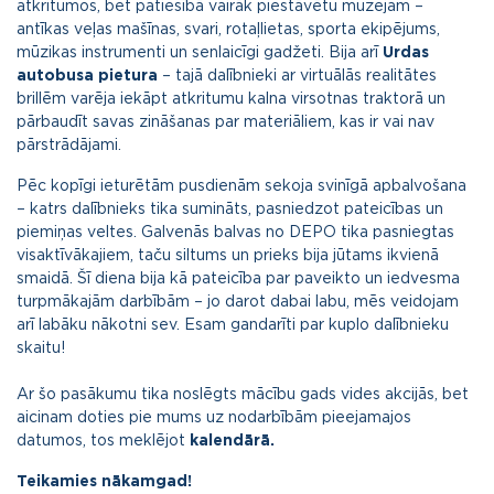
atkritumos, bet patiesībā vairāk piestāvētu muzejam –
antīkas veļas mašīnas, svari, rotaļlietas, sporta ekipējums,
mūzikas instrumenti un senlaicīgi gadžeti. Bija arī
Urdas
autobusa pietura
– tajā dalībnieki ar virtuālās realitātes
brillēm varēja iekāpt atkritumu kalna virsotnas traktorā un
pārbaudīt savas zināšanas par materiāliem, kas ir vai nav
pārstrādājami.
Pēc kopīgi ieturētām pusdienām sekoja svinīgā apbalvošana
– katrs dalībnieks tika sumināts, pasniedzot pateicības un
piemiņas veltes. Galvenās balvas no DEPO tika pasniegtas
visaktīvākajiem, taču siltums un prieks bija jūtams ikvienā
smaidā. Šī diena bija kā pateicība par paveikto un iedvesma
turpmākajām darbībām – jo darot dabai labu, mēs veidojam
arī labāku nākotni sev. Esam gandarīti par kuplo dalībnieku
skaitu!
Ar šo pasākumu tika noslēgts mācību gads vides akcijās, bet
aicinam doties pie mums uz nodarbībām pieejamajos
datumos, tos meklējot
kalendārā.
Teikamies nākamgad!