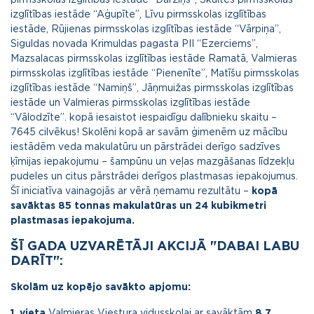
izglītības iestāde “Aģupīte”, Līvu pirmsskolas izglītības
iestāde, Rūjienas pirmsskolas izglītības iestāde “Vārpiņa”,
Siguldas novada Krimuldas pagasta PII “Ezerciems”,
Mazsalacas pirmsskolas izglītības iestāde Ramatā, Valmieras
pirmsskolas izglītības iestāde “Pienenīte”, Matīšu pirmsskolas
izglītības iestāde “Namiņš”, Jāņmuižas pirmsskolas izglītības
iestāde un Valmieras pirmsskolas izglītības iestāde
“Vālodzīte”. kopā iesaistot iespaidīgu dalībnieku skaitu –
7645 cilvēkus! Skolēni kopā ar savām ģimenēm uz mācību
iestādēm veda makulatūru un pārstrādei derīgo sadzīves
ķīmijas iepakojumu – šampūnu un veļas mazgāšanas līdzekļu
pudeles un citus pārstrādei derīgos plastmasas iepakojumus.
Šī iniciatīva vainagojās ar vērā ņemamu rezultātu –
kopā
savāktas 85 tonnas makulatūras un 24 kubikmetri
plastmasas iepakojuma.
ŠĪ GADA UZVARĒTĀJI AKCIJĀ "DABAI LABU
DARĪT":
Skolām uz kopējo savākto apjomu:
1. vieta
Valmieras Viestura vidusskolai ar savāktām
8,7