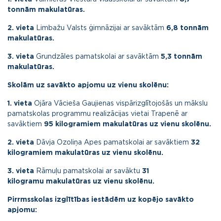
tonnām makulatūras.
2. vieta
Limbažu Valsts ģimnāzijai ar savāktām
6,8
tonnām
makulatūras.
3. vieta
Grundzāles pamatskolai ar savāktām
5,3
tonnām
makulatūras.
Skolām uz savākto apjomu uz vienu skolēnu:
1. vieta
Ojāra Vācieša Gaujienas vispārizglītojošās un mākslu
pamatskolas programmu realizācijas vietai Trapenē ar
savāktiem
95 kilogramiem
makulatūras uz vienu skolēnu.
2. vieta
Dāvja Ozoliņa Apes pamatskolai ar savāktiem
32
kilogramiem
makulatūras uz vienu skolēnu.
3. vieta
Rāmuļu pamatskolai ar savāktu
31
kilogramu
makulatūras uz vienu skolēnu.
Pirrmsskolas izglītības iestādēm uz kopējo savākto
apjomu: