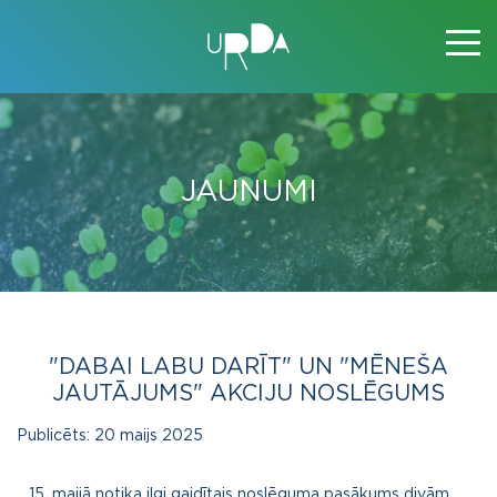
JAUNUMI
"DABAI LABU DARĪT" UN "MĒNEŠA
JAUTĀJUMS" AKCIJU NOSLĒGUMS
Publicēts:
20 maijs 2025
maijā notika ilgi gaidītais noslēguma pasākums divām