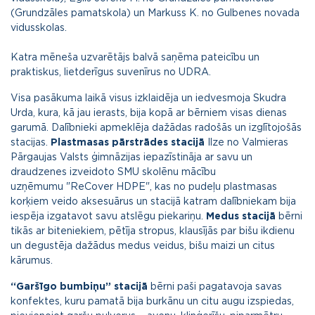
(
Grundzāles pamatskola
) un Markuss K. no Gulbenes novada
vidusskolas.
Katra mēneša uzvarētājs balvā saņēma pateicību un
praktiskus, lietderīgus suvenīrus no UDRA.
Visa pasākuma laikā visus izklaidēja un iedvesmoja Skudra
Urda, kura, kā jau ierasts, bija kopā ar bērniem visas dienas
garumā. Dalībnieki apmeklēja dažādas radošās un izglītojošās
stacijas.
Plastmasas pārstrādes stacijā
Ilze no Valmieras
Pārgaujas Valsts ģimnāzijas iepazīstināja ar savu un
draudzenes izveidoto SMU skolēnu mācību
uzņēmumu "ReCover HDPE", kas no pudeļu plastmasas
korķiem veido aksesuārus un stacijā katram dalībniekam bija
iespēja izgatavot savu atslēgu piekariņu.
Medus stacijā
bērni
tikās ar biteniekiem, pētīja stropus, klausījās par bišu ikdienu
un degustēja dažādus medus veidus, bišu maizi un citus
kārumus.
“Garšīgo bumbiņu” stacijā
bērni paši pagatavoja savas
konfektes, kuru pamatā bija burkānu un citu augu izspiedas,