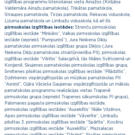
izglītības programmu īstenošanas vieta Ainažos (Krišjāņa
Valdemāra Ainažu pamatskola), Trikātas pamatskola,
Straupes pamatskola, Tirzas pamatskola, Rekavas vidusskola,
Lizuma pamatskola un Limbažu vidusskola, kā arī šīs
pirmsskolas izglītības iestādes:
Strenču pirmsskolas
izglītības iestāde “Minkāns”, Valkas pirmsskolas izglītības
iestāde (iepriekš “Pumpuriņš”), Jura Neikena Dikļu
pamatskolas pirmsskolas izglītības grupa Dikļos (Jura
Neikena Dikļu pamatskolas struktūrvienība PII), pirmsskolas
izglītības iestāde “Vilnītis” Salacgrīvā, tās filiāles Svētciemā un
Korģenē, Skujenes pamatskolas pirmsskolas izglītības grupa,
Smiltenes pilsētas pirmsskolas izglītības iestāde “Pīlādzītis”,
Dzērbenes vispārizglītojošās un mūzikas pamatskolas PII
“Asniņš”, Ojāra Vācieša Gaujienas vispārizglītojošās un mākslu
pamatskolas programmu realizācijas vietas Trapenē
pirmsskolas grupa (iepriekš Trapenes sākumskolas PI grupa),
Palsmanes pagasta pirmsskolas izglītības iestāde,
pirmsskolas izglītības iestādes “Auseklītis” filiāle Vilzēnos,
Apes pirmsskolas izglītības iestāde “Vāverīte”, Limbažu
pilsētas 3. pirmsskolas izglītības iestāde “Spārīte”, Kocēnu
pirmsskolas izglītības iestāde “Auseklītis”, Mazsalacas
pirmsskolas izglītības iestāde “Dārziņš”, Skultes pirmsskolas