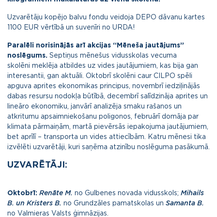
Uzvarētāju kopējo balvu fondu veidoja DEPO dāvanu kartes
1100 EUR vērtībā un suvenīri no URDA!
Paralēli norisinājās arī akcijas “Mēneša jautājums”
noslēgums.
Septiņus mēnešus vidusskolas vecuma
skolēni meklēja atbildes uz vides jautājumiem, kas bija gan
interesantii, gan aktuāli. Oktobrī skolēni caur CILPO spēli
apguva aprites ekonomikas principus, novembrī iedziļinājās
dabas resursu nodokļa būtībā, decembrī salīdzināja aprites un
lineāro ekonomiku, janvārī analizēja smaku rašanos un
atkritumu apsaimniekošanu poligonos, februārī domāja par
klimata pārmaiņām, martā pievērsās iepakojuma jautājumiem,
bet aprīlī – transporta un vides attiecībām. Katru mēnesi tika
izvēlēti uzvarētāji, kuri saņēma atzinību noslēguma pasākumā.
UZVARĒTĀJI:
Oktobrī:
Renāte M.
no Gulbenes novada vidusskols;
Mihails
B. un Kristers B.
no Grundzāles pamatskolas un
Samanta B.
no Valmieras Valsts ģimnāzijas.