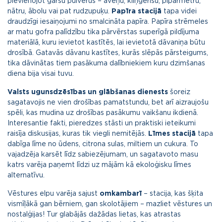
pievienojot garšu pulverus – aveņu, kliņģerīšu, piparmētru,
nātru, ābolu vai pat rudzupuķu.
Papīra stacijā
tapa videi
draudzīgi iesaiņojumi no smalcināta papīra. Papīra strēmeles
ar matu gofra palīdzību tika pārvērstas superīgā pildījuma
materiālā, kuru ievietot kastītēs, lai ievietotā dāvaniņa būtu
drosībā. Gatavās dāvanu kastītes, kurās slēpās pārsteigums,
tika dāvinātas tiem pasākuma dalībniekiem kuru dzimšanas
diena bija visai tuvu.
Valsts ugunsdzēsības un glābšanas dienests
šoreiz
sagatavojis ne vien drošības pamatstundu, bet arī aizraujošu
spēli, kas mudina uz drošības pasākumu vaikšanu ikdienā.
Interesantie fakti, pieredzes stāsti un praktiski ieteikumi
raisīja diskusijas, kuras tik viegli nemitējās.
Līmes stacijā
tapa
dabīga līme no ūdens, citrona sulas, miltiem un cukura. To
vajadzēja karsēt līdz sabiezējumam, un sagatavoto masu
katrs varēja paņemt līdzi uz mājām kā ekoloģisku līmes
alternatīvu.
Vēstures elpu varēja sajust
omkambarī
– stacija, kas šķita
vismīļākā gan bērniem, gan skolotājiem – mazliet vēstures un
nostalģijas! Tur glabājās dažādas lietas, kas atrastas