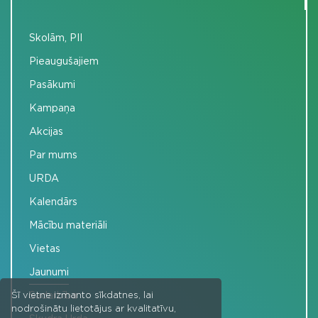
Skolām, PII
Pieaugušajiem
Pasākumi
Kampaņa
Akcijas
Par mums
URDA
Kalendārs
Mācību materiāli
Vietas
Jaunumi
Sadarbība
Šī vietne izmanto sīkdatnes, lai
nodrošinātu lietotājus ar kvalitatīvu,