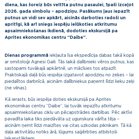
diena, kas šoreiz būs veltīta putnu pasaulei, īpaši izceļot
2026. gada simbolu – apodziņu. Pasākums ļaus iepazīt
putnus un vidi sev apkārt, aicinās darboties radoši un
apritīgi, kā arī sniegs iespēju ielūkoties atkritumu
apsaimniekošanas ikdienā, dodoties ekskursijā pa
Aprites ekonomikas centru “Daibe”.
Dienas programmā
iekļauta īsa ekspedīcija dabas takā kopā
ar ornitoloģi Agnesi Gaili. Tās laikā dalībnieki vēros putnus, kas
sastopami tuvākajā apkārtnē, un mācīsies tos atpazīt.
Praktiskajā daļā būs iespēja izgatavot apodziņu no zeķes – lai
piedalītos darbnīcā, aicinām dalībniekus paņemt līdzi lieku zeķi
(ne vilnas).
Kā ierasts, būs iespēja doties ekskursijā pa Aprites
ekonomikas centru “Daibe”, lai tuvāk iepazītu atkritumu
apsaimniekošanas ciklu un pēcapstrādes darbības. Pēc aktīvi
pavadīta laika tiks piedāvāta uz ugunskura vārīta tēja –
aicinām ņemt līdzi maizītes vai citas uzkodas piknikam. Tā kā
daļa aktivitāšu notiks ārā, lūgums saģērbties atbilstoši
laikapstākļiem.