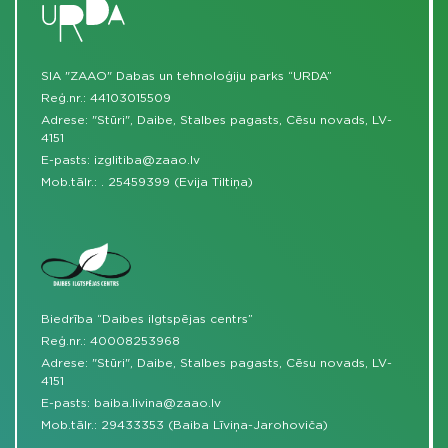
SIA "ZAAO" Dabas un tehnoloģiju parks “URDA”
Reģ.nr.: 44103015509
Adrese: "Stūri", Daibe, Stalbes pagasts, Cēsu novads, LV-
4151
E-pasts:
izglitiba@zaao.lv
Mob.tālr.:
.
25459399 (Evija Tiltiņa)
Biedrība “Daibes ilgtspējas centrs”
Reģ.nr.: 40008253968
Adrese: "Stūri", Daibe, Stalbes pagasts, Cēsu novads, LV-
4151
E-pasts:
baiba.livina@zaao.lv
Mob.tālr.:
29433353 (Baiba Līviņa-Jarohoviča)