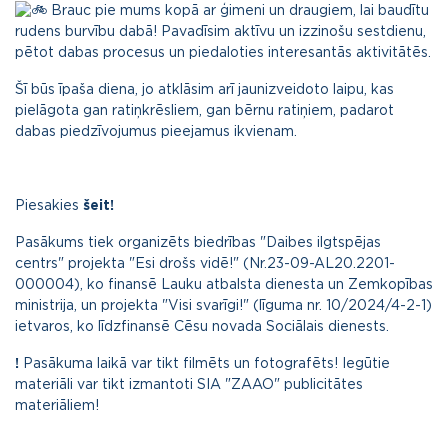
Brauc pie mums kopā ar ģimeni un draugiem, lai baudītu
rudens burvību dabā! Pavadīsim aktīvu un izzinošu sestdienu,
pētot dabas procesus un piedaloties interesantās aktivitātēs.
Šī būs īpaša diena, jo atklāsim arī jaunizveidoto laipu, kas
pielāgota gan ratiņkrēsliem, gan bērnu ratiņiem, padarot
dabas piedzīvojumus pieejamus ikvienam.
Piesakies
šeit!
Pasākums tiek organizēts biedrības "Daibes ilgtspējas
centrs" projekta "Esi drošs vidē!" (Nr.23-09-AL20.2201-
000004), ko finansē Lauku atbalsta dienesta un Zemkopības
ministrija, un projekta "Visi svarīgi!" (līguma nr. 10/2024/4-2-1)
ietvaros, ko līdzfinansē Cēsu novada Sociālais dienests.
!
Pasākuma laikā var tikt filmēts un fotografēts! Iegūtie
materiāli var tikt izmantoti SIA "ZAAO" publicitātes
materiāliem!