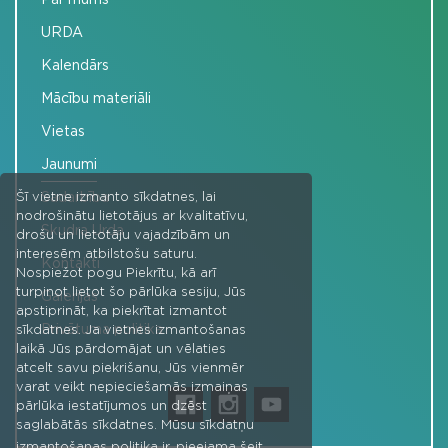
URDA
Kalendārs
Mācību materiāli
Vietas
Jaunumi
Sadarbība
Šī vietne izmanto sīkdatnes, lai
nodrošinātu lietotājus ar kvalitatīvu,
Skudra Urda
drošu un lietotāju vajadzībām un
interesēm atbilstošu saturu.
Kontakti
Nospiežot pogu Piekrītu, kā arī
turpinot lietot šo pārlūka sesiju, Jūs
Galerijas
apstiprināt, ka piekrītat izmantot
Privātuma politika
sīkdatnes. Ja vietnes izmantošanas
laikā Jūs pārdomājat un vēlaties
atcelt savu piekrišanu, Jūs vienmēr
varat veikt nepieciešamās izmaiņas
pārlūka iestatījumos un dzēst
saglabātās sīkdatnes. Mūsu sīkdatņu
izmantošanas politika ir
pieejama šeit