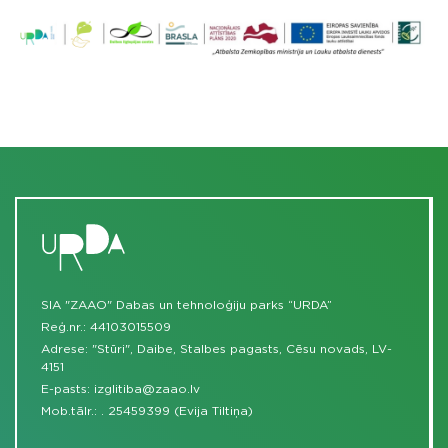
SIA "ZAAO" Dabas un tehnoloģiju parks “URDA”
Reģ.nr.: 44103015509
Adrese: "Stūri", Daibe, Stalbes pagasts, Cēsu novads, LV-
4151
E-pasts:
izglitiba@zaao.lv
Mob.tālr.:
.
25459399 (Evija Tiltiņa)