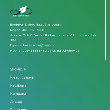
Biedrība “Daibes ilgtspējas centrs”
Reģ.nr.: 40008253968
Adrese: "Stūri", Daibe, Stalbes pagasts, Cēsu novads, LV-
4151
E-pasts:
baiba.livina@zaao.lv
Mob.tālr.:
29433353 (Baiba Līviņa-Jarohoviča)
Skolām, PII
Pieaugušajiem
Pasākumi
Kampaņa
Akcijas
Par mums