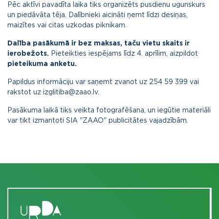
Pēc aktīvi pavadīta laika tiks organizēts pusdienu ugunskurs
un piedāvāta tēja. Dalībnieki aicināti ņemt līdzi desiņas,
maizītes vai citas uzkodas piknikam.
Dalība pasākumā ir bez maksas, taču vietu skaits ir
ierobežots.
Pieteikties iespējams līdz 4. aprīlim, aizpildot
pieteikuma anketu
.
Papildus informāciju var saņemt zvanot uz 254 59 399 vai
rakstot uz izglitiba@zaao.lv.
Pasākuma laikā tiks veikta fotografēšana, un iegūtie materiāli
var tikt izmantoti SIA "ZAAO" publicitātes vajadzībām.