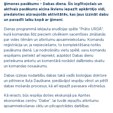
ģimenes pasākums – Dabas diena. Šis izglītojošais un
aktīvais pasākums aicina ikvienu iepazīt apkārtējo vidi,
piedaloties aizraujošās aktivitātēs, kas ļaus izzināt dabu
un pavadīt laiku kopā ar ģimeni.
Dienas programmā iekļauta erudīcijas spēle "Prāto URDĀ",
kurā komandas līdz pieciem cilvēkiem sacentīsies zināšanās
par vides tēmām un atkritumu apsaimniekošanu. Komandu
reģistrācija un, ja nepieciešams, to komplektēšana notiks
pasākuma dienā. Lai nodrošinātu vietu spēlē, savu komandu
iespējams pieteikt arī iepriekš, aizpildot Dabas dienu
pieteikuma anketu un komentārā norādot dalībnieku skaitu
un komandas nosaukumu.
Dabas izziņas nodarbību dabas takā vadīs bioloģijas doktore
un pētniece Iluta Dauškane, piedāvājot iespēju vērot un pētīt
dabas mošanās procesus, kā arī iepazīt pavasara vēstnešus.
Kā ierasts, būs iespēja doties ekskursijā pa Aprites
ekonomikas centru “Daibe”, lai tuvāk iepazītu atkritumu
apsaimniekošanas ciklu un pēcapstrādes darbības.