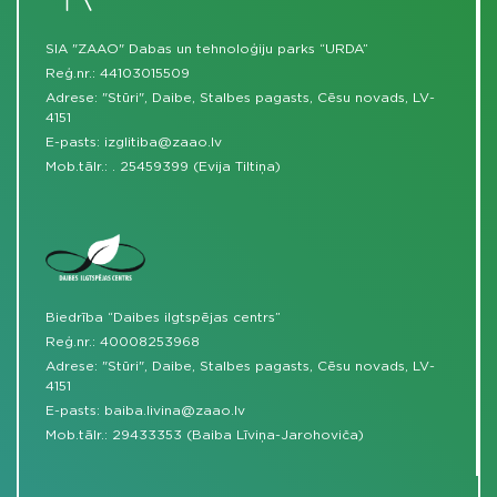
SIA "ZAAO" Dabas un tehnoloģiju parks “URDA”
Reģ.nr.: 44103015509
Adrese: "Stūri", Daibe, Stalbes pagasts, Cēsu novads, LV-
4151
E-pasts:
izglitiba@zaao.lv
Mob.tālr.:
.
25459399 (Evija Tiltiņa)
Biedrība “Daibes ilgtspējas centrs”
Reģ.nr.: 40008253968
Adrese: "Stūri", Daibe, Stalbes pagasts, Cēsu novads, LV-
4151
E-pasts:
baiba.livina@zaao.lv
Mob.tālr.:
29433353 (Baiba Līviņa-Jarohoviča)