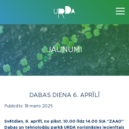
JAUNUMI
DABAS DIENA 6. APRĪLĪ
Publicēts:
18 marts 2025
Svētdien, 6. aprīlī, no plkst. 10.00 līdz 14.00 SIA “ZAAO”
Dabas un tehnoloģiju parkā URDA norisināsies iecienītais