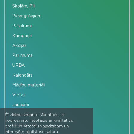
Skolām, PII
Pieaugušajiem
Pasākumi
Kampaņa
Akcijas
Par mums
URDA
Kalendārs
Mācību materiāli
Vietas
Jaunumi
Sadarbība
Šī vietne izmanto sīkdatnes, lai
nodrošinātu lietotājus ar kvalitatīvu,
Skudra Urda
drošu un lietotāju vajadzībām un
interesēm atbilstošu saturu.