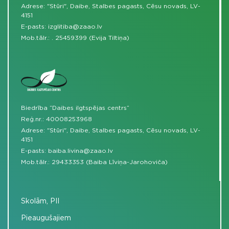
Adrese: "Stūri", Daibe, Stalbes pagasts, Cēsu novads, LV-
4151
E-pasts:
izglitiba@zaao.lv
Mob.tālr.:
.
25459399 (Evija Tiltiņa)
Biedrība “Daibes ilgtspējas centrs”
Reģ.nr.: 40008253968
Adrese: "Stūri", Daibe, Stalbes pagasts, Cēsu novads, LV-
4151
E-pasts:
baiba.livina@zaao.lv
Mob.tālr.:
29433353 (Baiba Līviņa-Jarohoviča)
Skolām, PII
Pieaugušajiem