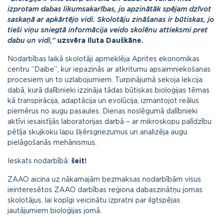
izprotam dabas likumsakarības, jo apzinātāk spējam dzīvot
saskaņā ar apkārtējo vidi. Skolotāju zināšanas ir būtiskas, jo
tieši viņu sniegtā informācija veido skolēnu attieksmi pret
dabu un vidi,”
uzsvēra Iluta Dauškāne.
Nodarbības laikā skolotāji apmeklēja Aprites ekonomikas
centru “Daibe”, kur iepazinās ar atkritumu apsaimniekošanas
procesiem un to uzlabojumiem. Turpinājumā sekoja lekcija
dabā, kurā dalībnieki izzināja tādas būtiskas bioloģijas tēmas
kā transpirācija, adaptācija un evolūcija, izmantojot reālus
piemērus no augu pasaules. Dienas noslēgumā dalībnieki
aktīvi iesaistījās laboratorijas darbā – ar mikroskopu palīdzību
pētīja skujkoku lapu šķērsgriezumus un analizēja augu
pielāgošanās mehānismus.
Ieskats nodarbībā:
šeit!
ZAAO aicina uz nākamajām bezmaksas nodarbībām visus
ieinteresētos ZAAO darbības reģiona dabaszinātņu jomas
skolotājus, lai kopīgi veicinātu izpratni par ilgtspējas
jautājumiem bioloģijas jomā.