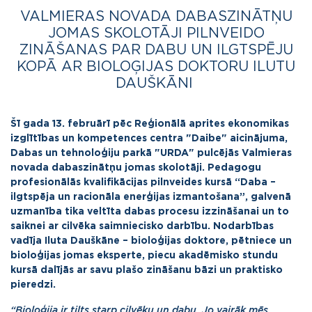
VALMIERAS NOVADA DABASZINĀTŅU
JOMAS SKOLOTĀJI PILNVEIDO
ZINĀŠANAS PAR DABU UN ILGTSPĒJU
KOPĀ AR BIOLOĢIJAS DOKTORU ILUTU
DAUŠKĀNI
Šī gada 13. februārī pēc Reģionālā aprites ekonomikas
izglītības un kompetences centra "Daibe" aicinājuma,
Dabas un tehnoloģiju parkā "URDA" pulcējās Valmieras
novada dabaszinātņu jomas skolotāji. Pedagogu
profesionālās kvalifikācijas pilnveides kursā “Daba –
ilgtspēja un racionāla enerģijas izmantošana”, galvenā
uzmanība tika veltīta dabas procesu izzināšanai un to
saiknei ar cilvēka saimniecisko darbību. Nodarbības
vadīja Iluta Dauškāne – bioloģijas doktore, pētniece un
bioloģijas jomas eksperte, piecu akadēmisko stundu
kursā dalījās ar savu plašo zināšanu bāzi un praktisko
pieredzi.
“Bioloģija ir tilts starp cilvēku un dabu. Jo vairāk mēs