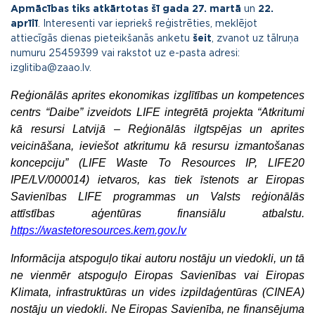
Apmācības tiks atkārtotas šī gada
27. martā
un
22.
aprīlī
. Interesenti var iepriekš reģistrēties, meklējot
attiecīgās dienas pieteikšanās anketu
šeit
, zvanot uz tālruņa
numuru 25459399 vai rakstot uz e-pasta adresi:
izglitiba@zaao.lv
.
Reģionālās aprites ekonomikas izglītības un kompetences
centrs “Daibe” izveidots LIFE integrētā projekta “Atkritumi
kā resursi Latvijā – Reģionālās ilgtspējas un aprites
veicināšana, ieviešot atkritumu kā resursu izmantošanas
koncepciju” (LIFE Waste To Resources IP, LIFE20
IPE/LV/000014) ietvaros, kas tiek īstenots ar Eiropas
Savienības LIFE programmas un Valsts reģionālās
attīstības aģentūras finansiālu atbalstu.
https://wastetoresources.kem.gov.lv
Informācija atspoguļo tikai autoru nostāju un viedokli, un tā
ne vienmēr atspoguļo Eiropas Savienības vai Eiropas
Klimata, infrastruktūras un vides izpildaģentūras (CINEA)
nostāju un viedokli. Ne Eiropas Savienība, ne finansējuma