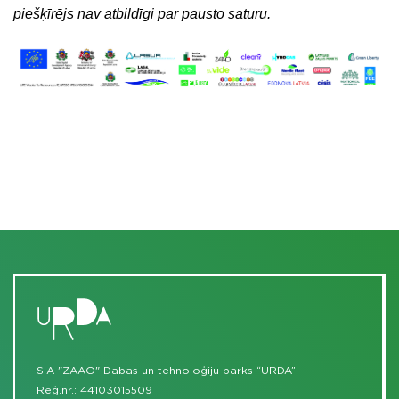
piešķīrējs nav atbildīgi par pausto saturu.
SIA "ZAAO" Dabas un tehnoloģiju parks “URDA”
Reģ.nr.: 44103015509