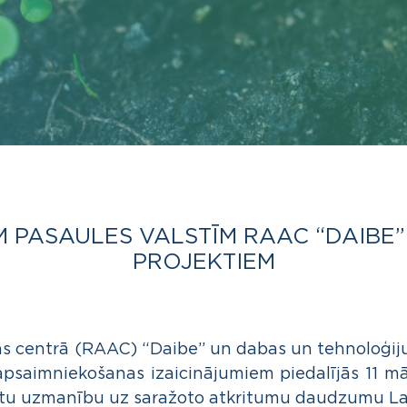
 PASAULES VALSTĪM RAAC “DAIBE
PROJEKTIEM
s centrā (RAAC) “Daibe” un dabas un tehnoloģij
apsaimniekošanas izaicinājumiem piedalījās 11 m
rstu uzmanību uz saražoto atkritumu daudzumu Lat