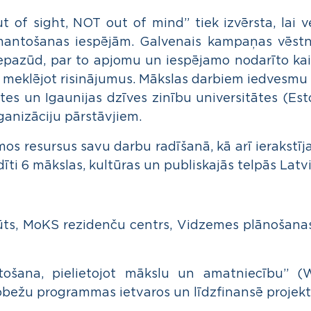
f sight, NOT out of mind” tiek izvērsta, lai ve
antošanas iespējām. Galvenais kampaņas vēstnie
epazūd, par to apjomu un iespējamo nodarīto kai
 meklējot risinājumus. Mākslas darbiem iedvesmu 
tes un Igaunijas dzīves zinību universitātes (Est
ganizāciju pārstāvjiem.
os resursus savu darbu radīšanā, kā arī ierakstīj
dīti 6 mākslas, kultūras un publiskajās telpās Latvi
itūts, MoKS rezidenču centrs, Vidzemes plānošanas
tošana, pielietojot mākslu un amatniecību” (
obežu programmas ietvaros un līdzfinansē projekt