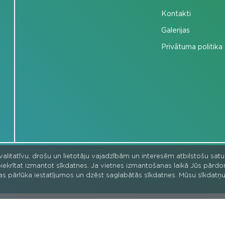
Kontakti
Galerijas
Privātuma politika
kvalitatīvu, drošu un lietotāju vajadzībām un interesēm atbilstošu sat
ka piekrītat izmantot sīkdatnes. Ja vietnes izmantošanas laikā Jūs pārd
as pārlūka iestatījumos un dzēst saglabātās sīkdatnes. Mūsu sīkdatņu
ēstneši" aktivitātes - izglītojošas un interaktīvas platformas izveidi finan