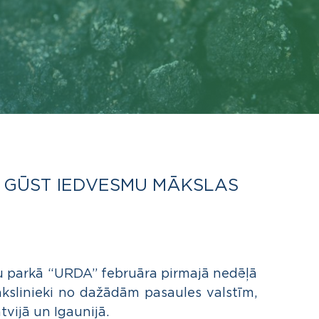
” GŪST IEDVESMU MĀKSLAS
u parkā “URDA” februāra pirmajā nedēļā
ākslinieki no dažādām pasaules valstīm,
vijā un Igaunijā.