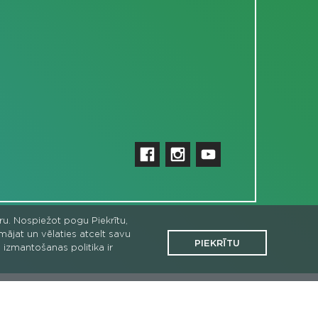
uru. Nospiežot pogu Piekrītu,
omājat un vēlaties atcelt savu
PIEKRĪTU
 izmantošanas politika ir
sēja Latvijas vides aizsardzības fonds