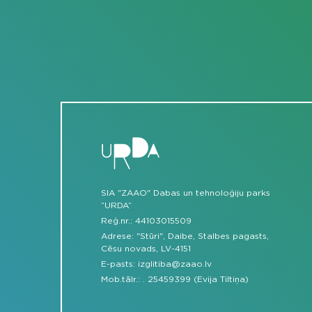
SIA "ZAAO" Dabas un tehnoloģiju parks
“URDA”
Reģ.nr.: 44103015509
Adrese: "Stūri", Daibe, Stalbes pagasts,
Cēsu novads, LV-4151
E-pasts:
izglitiba@zaao.lv
Mob.tālr.:
.
25459399 (Evija Tiltiņa)