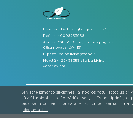
Biedrība “Daibes ilgtspējas centrs”
Reģ.nr.: 40008253968
Adrese: "Stūri", Daibe, Stalbes pagasts,
Cēsu novads, LV-4151
E-pasts:
baiba.livina@zaao.lv
Mob.tālr.:
29433353 (Baiba Līviņa-
Jarohoviča)
Šī vietne izmanto sīkdatnes, lai nodrošinātu lietotājus ar 
kā arī turpinot lietot šo pārlūka sesiju, Jūs apstiprināt, 
piekrišanu, Jūs vienmēr varat veikt nepieciešamās izmaiņ
pieejama šeit
Projekta "Jaunie vides līderi - vides v