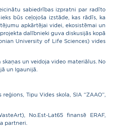
icinātu sabiedrības izpratni par radīto
ks būs ceļojoša izstāde, kas rādīs, ka
tējumu apkārtējai videi, ekosistēmai un
projekta dalībnieki guva diskusijās kopā
onian University of Life Sciences) vides
a skaņas un veidoja video materiālus. No
jā un Igaunijā.
 reģions, Tipu Vides skola, SIA “ZAAO”,
WasteArt), No.Est-Lat65 finansē ERAF,
a partneri.