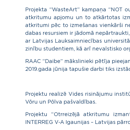
Projekta “WasteArt” kampaņa “NOT out o
atkritumu apjomu un to atkārtotas izm
atkritumi pēc to izmešanas vienkārši n
dabas resursiem ir jādomā nepārtraukti,
ar Latvijas Lauksaimniecības universitā
zinību studentiem, kā arī nevalstisko or
RAAC “Daibe” mākslinieki pētīja pieejam
2019.gada jūnija tapušie darbi tiks izstā
Projektu realizē Vides risinājumu inst
Võru un Põlva pašvaldības.
Projektu “Otrreizējā atkritumu izman
INTERREG V-A Igaunijas – Latvijas pārr