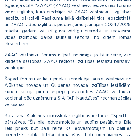
ikgadējais SIA “ZAAO” (ZAAO) vēstnieku iedvesmas forums
vides izglītībā, kurā piedalījās 53 ZAAO vēstnieki - izglītības
iestāžu pārstāvji. Pasākuma laikā dalībnieki tika iepazīstināti
ar ZAAO vides izglītības piedāvājumu jaunajam 2024./2025.
mācību gadam, kā arī guva vērtīgu pieredzi un iedvesmu
vides izglītības darbā jaunajai sezonai no citiem jomas
ekspertiem.
ZAAO vēstnieku forums ir īpaši nozīmīgs, jo tā ir reize, kad
klātienē sastopās ZAAO reģiona izglītības iestāžu pārstāvji
vienkopus.
Šogad forumu ar lielu prieku apmeklēja jaunie vēstnieki no
Alūksnes novada un Gulbenes novada izglītības iestādēm,
kuriem šī bija pirmā iespēja pievienoties ZAAO vēstnieku
kopienai pēc uzņēmuma SIA “AP Kaudzītes” reorganizācijas
veikšanas.
Kā atzina Alūksnes pirmsskolas izglītības iestādes “Sprīdītis”
pārstāves: “Šis bija iedvesmojošs un jaudīgs pasākums. Bija
liels prieks būt šajā reizē kā iedvesmotājām un dalīties
pieredzē, satikt līdzīgi domājošos. Ļoti priecājamies, ka