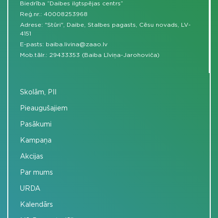
Biedrība “Daibes ilgtspējas centrs”
Reģ.nr.: 40008253968
Adrese: "Stūri", Daibe, Stalbes pagasts, Cēsu novads, LV-
4151
E-pasts:
baiba.livina@zaao.lv
Mob.tālr.:
29433353 (Baiba Līviņa-Jarohoviča)
Skolām, PII
Pieaugušajiem
Pasākumi
Kampaņa
Akcijas
Par mums
URDA
Kalendārs