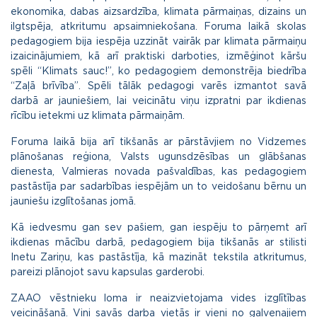
ekonomika, dabas aizsardzība, klimata pārmaiņas, dizains un
ilgtspēja, atkritumu apsaimniekošana. Foruma laikā skolas
pedagogiem bija iespēja uzzināt vairāk par klimata pārmaiņu
izaicinājumiem, kā arī praktiski darboties, izmēģinot kāršu
spēli “Klimats sauc!”, ko pedagogiem demonstrēja biedrība
“Zaļā brīvība”. Spēli tālāk pedagogi varēs izmantot savā
darbā ar jauniešiem, lai veicinātu viņu izpratni par ikdienas
rīcību ietekmi uz klimata pārmaiņām.
Foruma laikā bija arī tikšanās ar pārstāvjiem no Vidzemes
plānošanas reģiona, Valsts ugunsdzēsības un glābšanas
dienesta, Valmieras novada pašvaldības, kas pedagogiem
pastāstīja par sadarbības iespējām un to veidošanu bērnu un
jauniešu izglītošanas jomā.
Kā iedvesmu gan sev pašiem, gan iespēju to pārņemt arī
ikdienas mācību darbā, pedagogiem bija tikšanās ar stilisti
Inetu Zariņu, kas pastāstīja, kā mazināt tekstila atkritumus,
pareizi plānojot savu kapsulas garderobi.
ZAAO vēstnieku loma ir neaizvietojama vides izglītības
veicināšanā. Viņi savās darba vietās ir vieni no galvenajiem