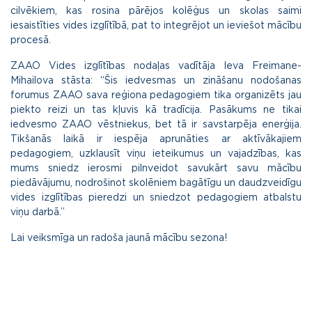
cilvēkiem, kas rosina pārējos kolēģus un skolas saimi
iesaistīties vides izglītībā, pat to integrējot un ieviešot mācību
procesā.
ZAAO Vides izglītības nodaļas vadītāja Ieva Freimane-
Mihailova stāsta: “Šis iedvesmas un zināšanu nodošanas
forumus ZAAO sava reģiona pedagogiem tika organizēts jau
piekto reizi un tas kļuvis kā tradīcija. Pasākums ne tikai
iedvesmo ZAAO vēstniekus, bet tā ir savstarpēja enerģija.
Tikšanās laikā ir iespēja aprunāties ar aktīvākajiem
pedagogiem, uzklausīt viņu ieteikumus un vajadzības, kas
mums sniedz ierosmi pilnveidot savukārt savu mācību
piedāvājumu, nodrošinot skolēniem bagātīgu un daudzveidīgu
vides izglītības pieredzi un sniedzot pedagogiem atbalstu
viņu darbā.”
Lai veiksmīga un radoša jaunā mācību sezona!