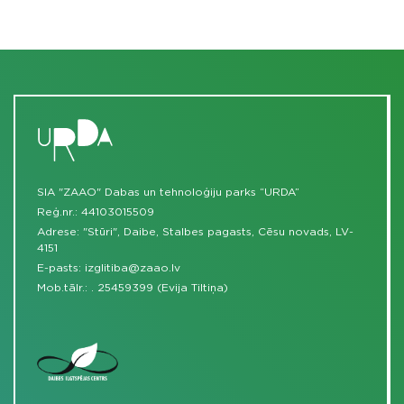
SIA "ZAAO" Dabas un tehnoloģiju parks “URDA”
Reģ.nr.: 44103015509
Adrese: "Stūri", Daibe, Stalbes pagasts, Cēsu novads, LV-
4151
E-pasts:
izglitiba@zaao.lv
Mob.tālr.:
.
25459399 (Evija Tiltiņa)