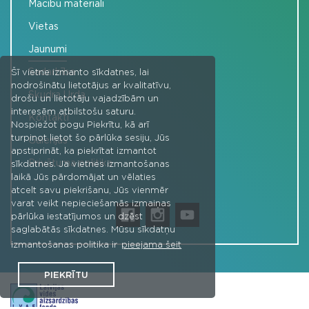
Mācību materiāli
Vietas
Jaunumi
Sadarbība
Šī vietne izmanto sīkdatnes, lai
nodrošinātu lietotājus ar kvalitatīvu,
Skudra Urda
drošu un lietotāju vajadzībām un
interesēm atbilstošu saturu.
Kontakti
Nospiežot pogu Piekrītu, kā arī
turpinot lietot šo pārlūka sesiju, Jūs
Galerijas
apstiprināt, ka piekrītat izmantot
Privātuma politika
sīkdatnes. Ja vietnes izmantošanas
laikā Jūs pārdomājat un vēlaties
atcelt savu piekrišanu, Jūs vienmēr
varat veikt nepieciešamās izmaiņas
pārlūka iestatījumos un dzēst
saglabātās sīkdatnes. Mūsu sīkdatņu
izmantošanas politika ir
pieejama šeit
PIEKRĪTU