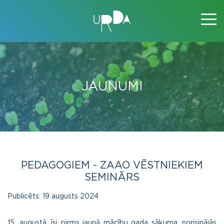
JAUNUMI
PEDAGOGIEM - ZAAO VĒSTNIEKIEM
SEMINĀRS
Publicēts:
19 augusts 2024
15. augustā, īsi pirms jaunā mācību gada sākuma, norisinājās