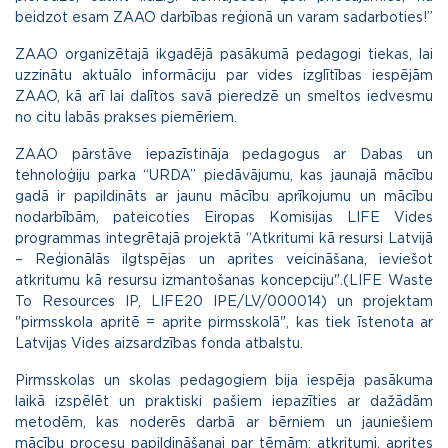
beidzot esam ZAAO darbības reģionā un varam sadarboties!”
ZAAO organizētajā ikgadējā pasākumā pedagogi tiekas, lai
uzzinātu aktuālo informāciju par vides izglītības iespējām
ZAAO, kā arī lai dalītos savā pieredzē un smeltos iedvesmu
no citu labās prakses piemēriem.
ZAAO pārstāve iepazīstināja pedagogus ar Dabas un
tehnoloģiju parka “URDA” piedāvājumu, kas jaunajā mācību
gadā ir papildināts ar jaunu mācību aprīkojumu un mācību
nodarbībām, pateicoties Eiropas Komisijas LIFE Vides
programmas integrētajā projektā “Atkritumi kā resursi Latvijā
– Reģionālās ilgtspējas un aprites veicināšana, ieviešot
atkritumu kā resursu izmantošanas koncepciju".(LIFE Waste
To Resources IP, LIFE20 IPE/LV/000014) un projektam
"pirmsskola apritē = aprite pirmsskolā", kas tiek īstenota ar
Latvijas Vides aizsardzības fonda atbalstu.
Pirmsskolas un skolas pedagogiem bija iespēja pasākuma
laikā izspēlēt un praktiski pašiem iepazīties ar dažādām
metodēm, kas noderēs darbā ar bērniem un jauniešiem
mācību procesu papildināšanai par tēmām: atkritumi, aprites