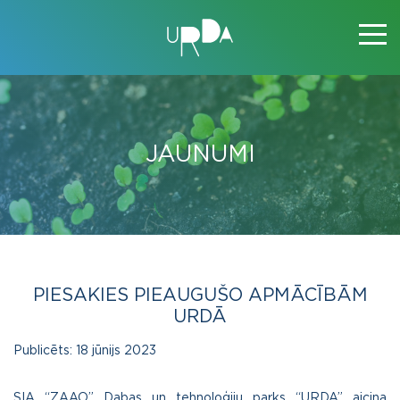
JAUNUMI
PIESAKIES PIEAUGUŠO APMĀCĪBĀM
URDĀ
Publicēts:
18 jūnijs 2023
SIA “ZAAO” Dabas un tehnoloģiju parks “URDA” aicina