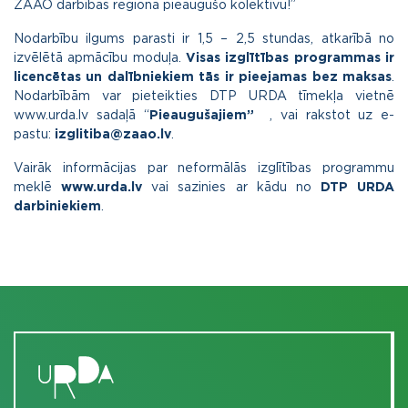
ZAAO darbības reģiona pieaugušo kolektīvu!”
Nodarbību ilgums parasti ir 1,5 – 2,5 stundas, atkarībā no
izvēlētā apmācību moduļa.
Visas izglītības programmas ir
licencētas un dalībniekiem tās ir pieejamas bez maksas
.
Nodarbībām var pieteikties DTP URDA tīmekļa vietnē
www.urda.lv sadaļā “
Pieaugušajiem
”
, vai rakstot uz e-
pastu:
izglitiba@zaao.lv
.
Vairāk informācijas par neformālās izglītības programmu
meklē
www.urda.lv
vai sazinies ar kādu no
DTP URDA
darbiniekiem
.