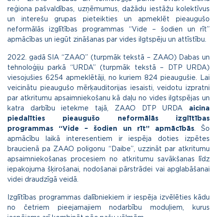
reģiona pašvaldības, uzņēmumus, dažādu iestāžu kolektīvus
un interešu grupas pieteikties un apmeklēt pieaugušo
neformālās izglītības programmas “Vide – šodien un rīt”
apmācības un iegūt zināšanas par vides ilgtspēju un attīstību.
2022. gadā SIA “ZAAO” (turpmāk tekstā – ZAAO) Dabas un
tehnoloģiju parkā “URDA” (turpmāk tekstā – DTP URDA)
viesojušies 6254 apmeklētāji, no kuriem 824 pieaugušie. Lai
veicinātu pieaugušo mērķauditorijas iesaisti, veidotu izpratni
par atkritumu apsaimniekošanu kā daļu no vides ilgtspējas un
katra darbību ietekme tajā, ZAAO DTP URDA
aicina
piedalīties pieaugušo neformālās izglītības
programmas “Vide – šodien un rīt” apmācībās
. Šo
apmācību laikā interesentiem ir iespēja doties izpētes
braucienā pa ZAAO poligonu “Daibe”, uzzināt par atkritumu
apsaimniekošanas procesiem no atkritumu savākšanas līdz
iepakojuma šķirošanai, nodošanai pārstrādei vai apglabāšanai
videi draudzīgā veidā.
Izglītības programmas dalībniekiem ir iespēja izvēlēties kādu
no četriem pieejamajiem nodarbību moduļiem, kurus