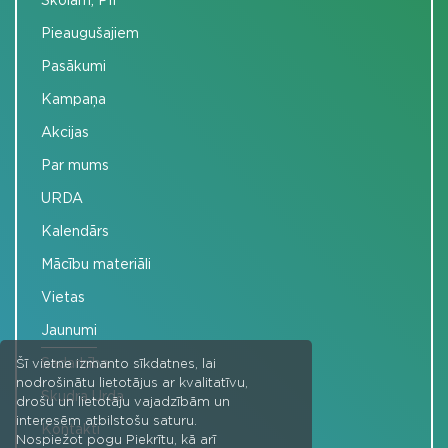
Skolām, PII
Pieaugušajiem
Pasākumi
Kampaņa
Akcijas
Par mums
URDA
Kalendārs
Mācību materiāli
Vietas
Jaunumi
Sadarbība
Šī vietne izmanto sīkdatnes, lai
nodrošinātu lietotājus ar kvalitatīvu,
Skudra Urda
drošu un lietotāju vajadzībām un
interesēm atbilstošu saturu.
Kontakti
Nospiežot pogu Piekrītu, kā arī