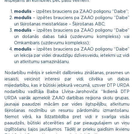
iespējams arī kombinēt pēc pašu vēlmēm.
modulis
– izpētes brauciens pa ZAAO poligonu “Daibe”;
modulis
– izpētes brauciens pa ZAAO poligonu “Daibe”
un šķirošanas meistarklase – Šķirošanas ABC;
modulis
– izpētes brauciens pa ZAAO poligonu “Daibe”
un došanās dabas takā (uzdevumu komplekss) vai
Omkambaris (uzdevumu komplekss);
modulis
– izpētes brauciens pa ZAAO poligonu “Daibe”
un lekcija par videi draudzīgu dzīvesveidu, ietekmi uz vidi
un atkritumu samazināšanu.
Nodarbību mērķis ir sekmēt dalībnieku zināšanas, prasmes un
iesaisti, veicinot interesi par vidi, cilvēka un dabas
mijiedarbību, kas ir būtiski jebkurā vecumā, uzsver DTP URDA
nodarbību vadītāja Baiba Līviņa-Jarohoviča: “Ikdienā DTP
URDA vairāk apmeklē ZAAO darbības reģiona skolu grupas,
jaunajai paaudzei mācām par vides ilgtspējību, atkritumu
šķirošanas nozīmību un resursu pārdomātu izmantošanu.
Ņemot vērā, ka līdzatbildība pret vidi ir svarīga visās
paaudzēs, būtiski atcerēties arī par pieaugušajiem un viņu
izglītošanu šajos jautājumos. Tādēļ ar prieku gaidīsim ikvienu