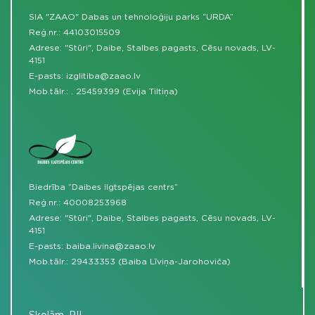
SIA "ZAAO" Dabas un tehnoloģiju parks “URDA”
Reģ.nr.: 44103015509
Adrese: "Stūri", Daibe, Stalbes pagasts, Cēsu novads, LV-
4151
E-pasts:
izglitiba@zaao.lv
Mob.tālr.:
.
25459399 (Evija Tiltiņa)
Biedrība “Daibes ilgtspējas centrs”
Reģ.nr.: 40008253968
Adrese: "Stūri", Daibe, Stalbes pagasts, Cēsu novads, LV-
4151
E-pasts:
baiba.livina@zaao.lv
Mob.tālr.:
29433353 (Baiba Līviņa-Jarohoviča)