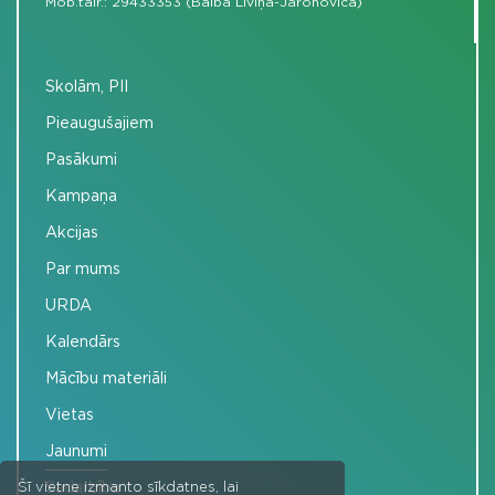
Mob.tālr.:
29433353 (Baiba Līviņa-Jarohoviča)
Skolām, PII
Pieaugušajiem
Pasākumi
Kampaņa
Akcijas
Par mums
URDA
Kalendārs
Mācību materiāli
Vietas
Jaunumi
Sadarbība
Šī vietne izmanto sīkdatnes, lai