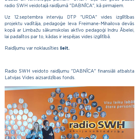
radio SWH veidotajā raidījumā "DABNĪCA", kā pirmajiem.
Uz 12.septembra interviju DTP "URDA" vides izglītības
projektu vadītāja, pedagoģe Ieva Freimane-Mihailova devās
kopā ar Limbažu sākumskolas aktīvo pedagoģi Indru Ābelei,
lai padalītos par to, kādas ir iespējas vides izglītībā.
Raidījumu var noklausīties
šeit.
Radio SWH veidoto raidījumu "DABNĪCA" finansiāli atbalsta
Latvijas Vides aizsardzības fonds.