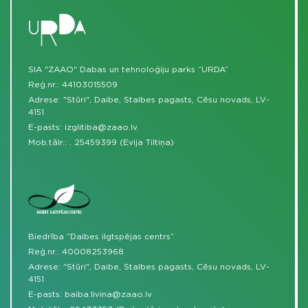
SIA "ZAAO" Dabas un tehnoloģiju parks “URDA”
Reģ.nr.: 44103015509
Adrese: "Stūri", Daibe, Stalbes pagasts, Cēsu novads, LV-
4151
E-pasts:
izglitiba@zaao.lv
Mob.tālr.:
.
25459399 (Evija Tiltiņa)
Biedrība “Daibes ilgtspējas centrs”
Reģ.nr.: 40008253968
Adrese: "Stūri", Daibe, Stalbes pagasts, Cēsu novads, LV-
4151
E-pasts:
baiba.livina@zaao.lv