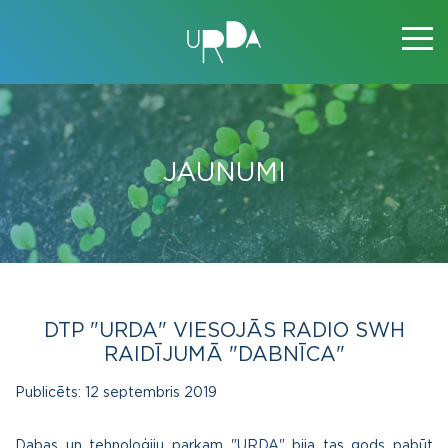
JAUNUMI
DTP "URDA" VIESOJĀS RADIO SWH
RAIDĪJUMĀ "DABNĪCA"
Publicēts:
12 septembris 2019
Dabas un tehnoloģiju parkam "URDA" bija tas gods pabūt