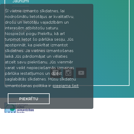
Jaunumi
Sadarbība
Šī vietne izmanto sīkdatnes, lai
nodrošinātu lietotājus ar kvalitatīvu,
Skudra Urda
drošu un lietotāju vajadzībām un
interesēm atbilstošu saturu.
Kontakti
Nospiežot pogu Piekrītu, kā arī
turpinot lietot šo pārlūka sesiju, Jūs
Galerijas
apstiprināt, ka piekrītat izmantot
Privātuma politika
sīkdatnes. Ja vietnes izmantošanas
laikā Jūs pārdomājat un vēlaties
atcelt savu piekrišanu, Jūs vienmēr
varat veikt nepieciešamās izmaiņas
pārlūka iestatījumos un dzēst
saglabātās sīkdatnes. Mūsu sīkdatņu
izmantošanas politika ir
pieejama šeit
PIEKRĪTU
Projekta "Jaunie vides līderi - vides vēstneši" aktivitātes -
izglītojošas un interaktīvas platformas izveidi finansēja Latvijas
vides aizsardzības fonds