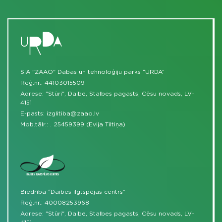
SIA "ZAAO" Dabas un tehnoloģiju parks “URDA”
Reģ.nr.: 44103015509
Adrese: "Stūri", Daibe, Stalbes pagasts, Cēsu novads, LV-
4151
E-pasts:
izglitiba@zaao.lv
Mob.tālr.:
.
25459399 (Evija Tiltiņa)
Biedrība “Daibes ilgtspējas centrs”
Reģ.nr.: 40008253968
Adrese: "Stūri", Daibe, Stalbes pagasts, Cēsu novads, LV-