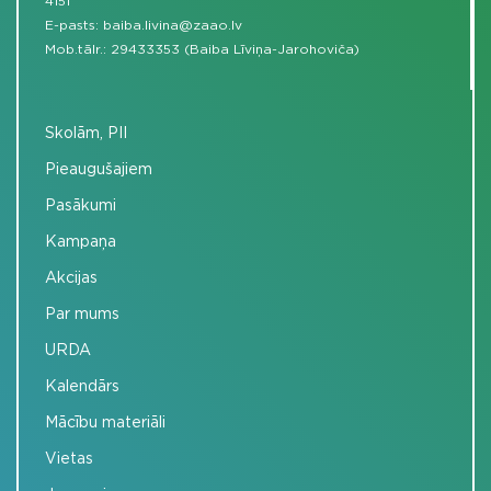
4151
E-pasts:
baiba.livina@zaao.lv
Mob.tālr.:
29433353 (Baiba Līviņa-Jarohoviča)
Skolām, PII
Pieaugušajiem
Pasākumi
Kampaņa
Akcijas
Par mums
URDA
Kalendārs
Mācību materiāli
Vietas