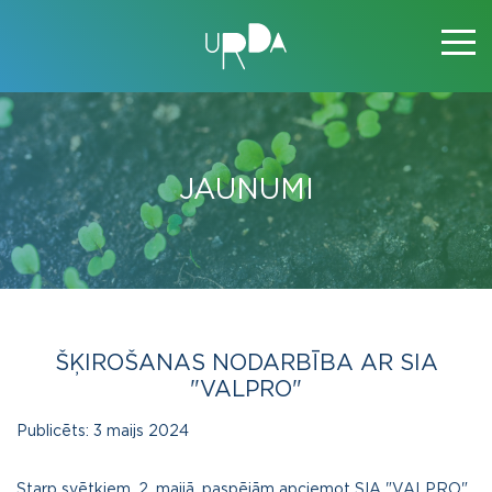
JAUNUMI
ŠĶIROŠANAS NODARBĪBA AR SIA
"VALPRO"
Publicēts:
3 maijs 2024
Starp svētkiem, 2. maijā, paspējām apciemot SIA "VALPRO"