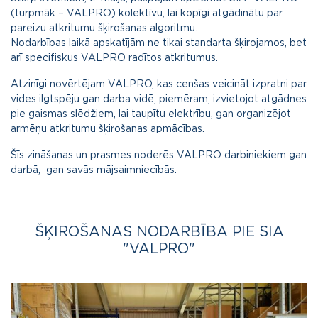
(turpmāk – VALPRO) kolektīvu, lai kopīgi atgādinātu par
pareizu atkritumu šķirošanas algoritmu.
Nodarbības laikā apskatījām ne tikai standarta šķirojamos, bet
arī specifiskus VALPRO radītos atkritumus.
Atzinīgi novērtējam VALPRO, kas cenšas veicināt izpratni par
vides ilgtspēju gan darba vidē, piemēram, izvietojot atgādnes
pie gaismas slēdžiem, lai taupītu elektrību, gan organizējot
armēņu atkritumu šķirošanas apmācības.
Šīs zināšanas un prasmes noderēs VALPRO darbiniekiem gan
darbā, gan savās mājsaimniecībās.
ŠĶIROŠANAS NODARBĪBA PIE SIA
"VALPRO"