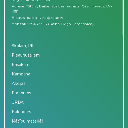
Reģ.nr.: 40008253968
Adrese: "Stūri", Daibe, Stalbes pagasts, Cēsu novads, LV-
4151
E-pasts:
baiba.livina@zaao.lv
Mob.tālr.:
29433353 (Baiba Līviņa-Jarohoviča)
Skolām, PII
Pieaugušajiem
Pasākumi
Kampaņa
Akcijas
Par mums
URDA
Kalendārs
Mācību materiāli