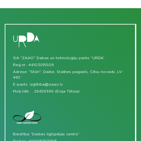
SIA "ZAAO" Dabas un tehnoloģiju parks “URDA”
Reģ.nr.: 44103015509
Adrese: "Stūri", Daibe, Stalbes pagasts, Cēsu novads, LV-
4151
E-pasts:
izglitiba@zaao.lv
Mob.tālr.:
.
25459399 (Evija Tiltiņa)
Biedrība “Daibes ilgtspējas centrs”