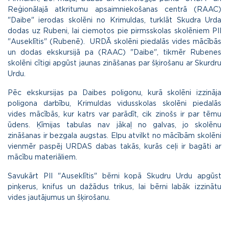
Reģionālajā atkritumu apsaimniekošanas centrā (RAAC)
"Daibe" ierodas skolēni no Krimuldas, turklāt Skudra Urda
dodas uz Rubeni, lai ciemotos pie pirmsskolas skolēniem PII
"Auseklītis" (Rubenē). URDĀ skolēni piedalās vides mācībās
un dodas ekskursijā pa (RAAC) "Daibe", tikmēr Rubenes
skolēni cītigi apgūst jaunas zināšanas par šķirošanu ar Skurdru
Urdu.
Pēc ekskursijas pa Daibes poligonu, kurā skolēni izzināja
poligona darbību, Krimuldas vidusskolas skolēni piedalās
vides mācībās, kur katrs var parādīt, cik zinošs ir par tēmu
ūdens. Ķīmijas tabulas nav jākaļ no galvas, jo skolēnu
zināšanas ir bezgala augstas. Elpu atvilkt no mācībām skolēni
vienmēr paspēj URDAS dabas takās, kurās ceļi ir bagāti ar
mācību materiāliem.
Savukārt PII "Auseklītis" bērni kopā Skudru Urdu apgūst
pinķerus, knifus un dažādus trikus, lai bērni labāk izzinātu
vides jautājumus un šķirošanu.