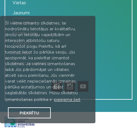
Vietas
Jaunumi
Sadarbība
Šī vietne izmanto sīkdatnes, lai
nodrošinātu lietotājus ar kvalitatīvu,
Skudra Urda
drošu un lietotāju vajadzībām un
interesēm atbilstošu saturu.
Kontakti
Nospiežot pogu Piekrītu, kā arī
turpinot lietot šo pārlūka sesiju, Jūs
Galerijas
apstiprināt, ka piekrītat izmantot
Privātuma politika
sīkdatnes. Ja vietnes izmantošanas
laikā Jūs pārdomājat un vēlaties
atcelt savu piekrišanu, Jūs vienmēr
varat veikt nepieciešamās izmaiņas
pārlūka iestatījumos un dzēst
saglabātās sīkdatnes. Mūsu sīkdatņu
izmantošanas politika ir
pieejama šeit
PIEKRĪTU
Projekta "Jaunie vides līderi - vides vēstneši" aktivitātes -