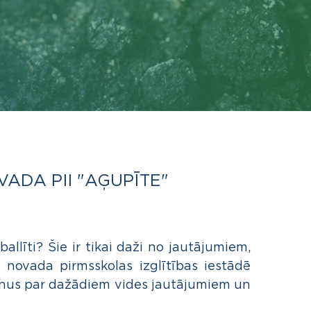
DA PII "AĢUPĪTE"
llīti? Šie ir tikai daži no jautājumiem,
novada pirmsskolas izglītības iestādē
bērnus par dažādiem vides jautājumiem un