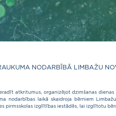
RAUKUMA NODARBĪBĀ LIMBAŽU NOVA
radīt atkritumus, organizējot dzimšanas dienas ba
ma nodarbības laikā skaidroja bērniem Limbažu 
es pirmsskolas izglītības iestādēs, lai izglītotu 