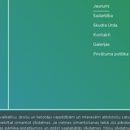
Jaunumi
Sadarbība
Skudra Urda
Kontakti
Galerijas
Privātuma politika
kvalitatīvu, drošu un lietotāju vajadzībām un interesēm atbilstošu sat
ka piekrītat izmantot sīkdatnes. Ja vietnes izmantošanas laikā Jūs pārd
as pārlūka iestatījumos un dzēst saglabātās sīkdatnes. Mūsu sīkdatņu