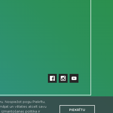
uru. Nospiežot pogu Piekrītu,
omājat un vēlaties atcelt savu
PIEKRĪTU
 izmantošanas politika ir