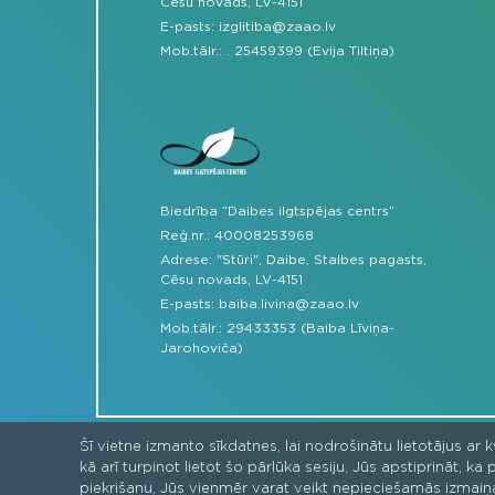
Cēsu novads, LV-4151
E-pasts:
izglitiba@zaao.lv
Mob.tālr.:
.
25459399 (Evija Tiltiņa)
Biedrība “Daibes ilgtspējas centrs”
Reģ.nr.: 40008253968
Adrese: "Stūri", Daibe, Stalbes pagasts,
Cēsu novads, LV-4151
E-pasts:
baiba.livina@zaao.lv
Mob.tālr.:
29433353 (Baiba Līviņa-
Jarohoviča)
Šī vietne izmanto sīkdatnes, lai nodrošinātu lietotājus ar 
kā arī turpinot lietot šo pārlūka sesiju, Jūs apstiprināt, 
piekrišanu, Jūs vienmēr varat veikt nepieciešamās izmaiņ