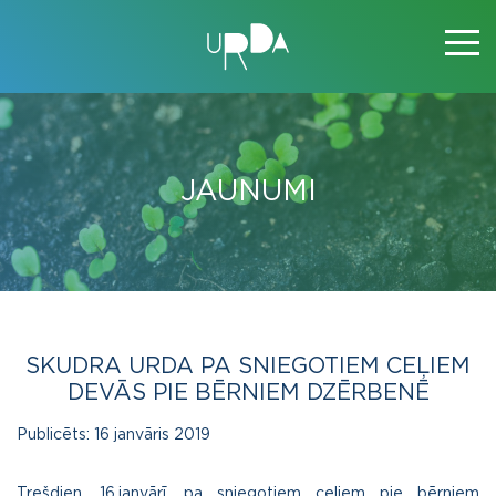
JAUNUMI
SKUDRA URDA PA SNIEGOTIEM CEĻIEM
DEVĀS PIE BĒRNIEM DZĒRBENĒ
Publicēts:
16 janvāris 2019
Trešdien, 16.janvārī, pa sniegotiem ceļiem pie bērniem