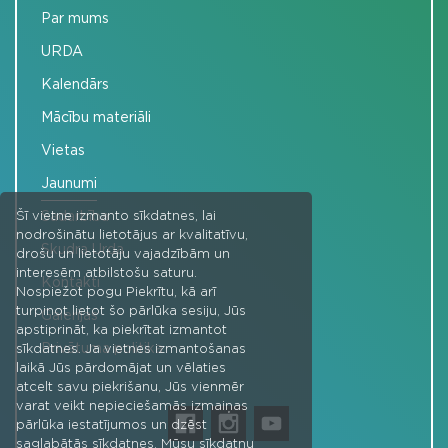
Par mums
URDA
Kalendārs
Mācību materiāli
Vietas
Jaunumi
Sadarbība
Šī vietne izmanto sīkdatnes, lai
nodrošinātu lietotājus ar kvalitatīvu,
Skudra Urda
drošu un lietotāju vajadzībām un
interesēm atbilstošu saturu.
Kontakti
Nospiežot pogu Piekrītu, kā arī
turpinot lietot šo pārlūka sesiju, Jūs
Galerijas
apstiprināt, ka piekrītat izmantot
Privātuma politika
sīkdatnes. Ja vietnes izmantošanas
laikā Jūs pārdomājat un vēlaties
atcelt savu piekrišanu, Jūs vienmēr
varat veikt nepieciešamās izmaiņas
pārlūka iestatījumos un dzēst
saglabātās sīkdatnes. Mūsu sīkdatņu