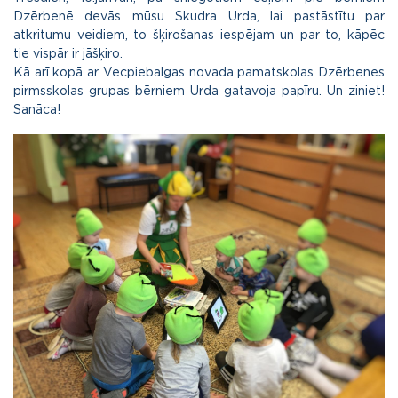
Dzērbenē devās mūsu Skudra Urda, lai pastāstītu par
atkritumu veidiem, to šķirošanas iespējam un par to, kāpēc
tie vispār ir jāšķiro.
Kā arī kopā ar Vecpiebalgas novada pamatskolas Dzērbenes
pirmsskolas grupas bērniem Urda gatavoja papīru. Un ziniet!
Sanāca!