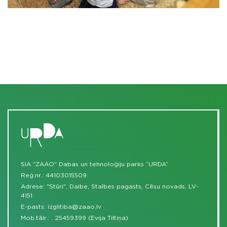
SIA "ZAAO" Dabas un tehnoloģiju parks “URDA”
Reģ.nr.: 44103015509
Adrese: "Stūri", Daibe, Stalbes pagasts, Cēsu novads, LV-
4151
E-pasts:
izglitiba@zaao.lv
Mob.tālr.:
.
25459399 (Evija Tiltiņa)