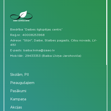
Biedrība “Daibes ilgtspējas centrs”
Reģ.nr.: 40008253968
Adrese: "Stūri", Daibe, Stalbes pagasts, Cēsu novads, LV-
4151
E-pasts:
baiba.livina@zaao.lv
Mob.tālr.:
29433353 (Baiba Līviņa-Jarohoviča)
Skolām, PII
Pieaugušajiem
Pasākumi
Kampaņa
Akcijas