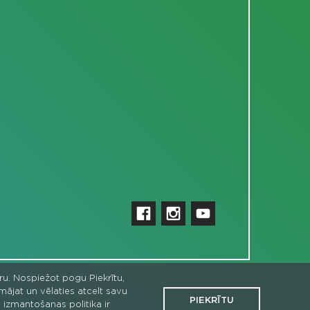
uru. Nospiežot pogu Piekrītu,
omājat un vēlaties atcelt savu
PIEKRĪTU
 izmantošanas politika ir