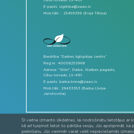
E-pasts:
izglitiba@zaao.lv
Mob.tālr.:
.
25459399 (Evija Tiltiņa)
Biedrība “Daibes ilgtspējas centrs”
Reģ.nr.: 40008253968
Adrese: "Stūri", Daibe, Stalbes pagasts,
Cēsu novads, LV-4151
E-pasts:
baiba.livina@zaao.lv
Mob.tālr.:
29433353 (Baiba Līviņa-
Jarohoviča)
Šī vietne izmanto sīkdatnes, lai nodrošinātu lietotājus ar 
kā arī turpinot lietot šo pārlūka sesiju, Jūs apstiprināt, 
piekrišanu, Jūs vienmēr varat veikt nepieciešamās izmaiņ