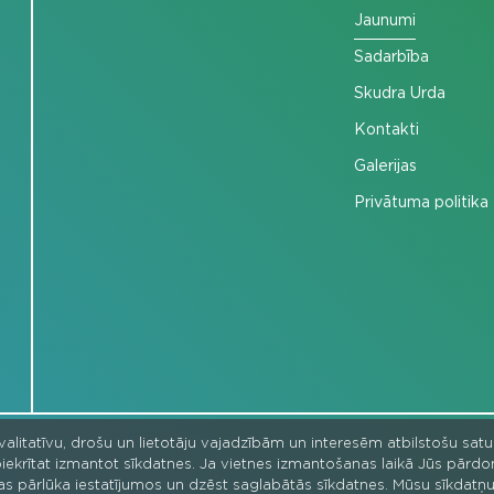
Jaunumi
Sadarbība
Skudra Urda
Kontakti
Galerijas
Privātuma politika
kvalitatīvu, drošu un lietotāju vajadzībām un interesēm atbilstošu sat
ka piekrītat izmantot sīkdatnes. Ja vietnes izmantošanas laikā Jūs pārd
as pārlūka iestatījumos un dzēst saglabātās sīkdatnes. Mūsu sīkdatņu