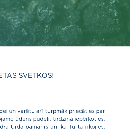
SĒTAS SVĒTKOS!
dei un varētu arī turpmāk priecāties par
ojamo ūdens pudeli; tirdziņā iepērkoties,
ra Urda pamanīs arī, ka Tu tā rīkojies,