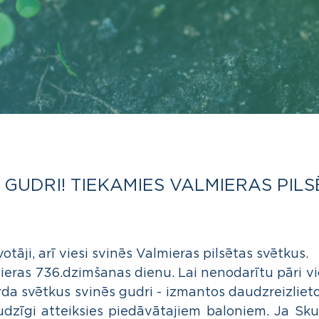
 GUDRI! TIEKAMIES VALMIERAS PIL
votāji, arī viesi svinēs Valmieras pilsētas svētkus.
ieras 736.dzimšanas dienu. Lai nenodarītu pāri vi
rda svētkus svinēs gudri - izmantos daudzreizliet
udzīgi atteiksies piedāvātajiem baloniem. Ja Skud