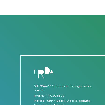
SIA "ZAAO" Dabas un tehnoloģiju parks
“URDA”
Reģ.nr.: 44103015509
Adrese: "Stūri", Daibe, Stalbes pagasts,
Cēsu novads, LV-4151