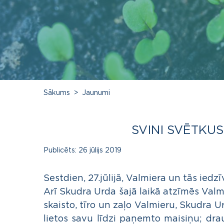
Sākums
Jaunumi
SVINI SVĒTKUS
Publicēts:
26 jūlijs 2019
Sestdien, 27.jūlijā, Valmiera un tās iedzī
Arī Skudra Urda šajā laikā atzīmēs Valm
skaisto, tīro un zaļo Valmieru, Skudra U
lietos savu līdzi paņemto maisiņu; dra