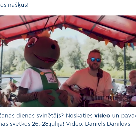
gos našķus!
šanas dienas svinētājs? Noskaties
video
un pavadi
s svētkos 26.-28.jūlijā! Video: Daniels Daņilovs