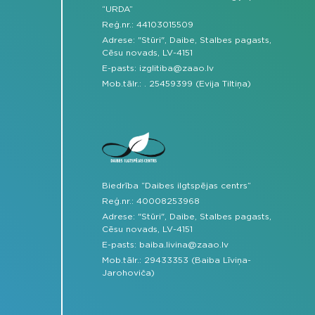
“URDA”
Reģ.nr.: 44103015509
Adrese: "Stūri", Daibe, Stalbes pagasts,
Cēsu novads, LV-4151
E-pasts:
izglitiba@zaao.lv
Mob.tālr.:
.
25459399 (Evija Tiltiņa)
Biedrība “Daibes ilgtspējas centrs”
Reģ.nr.: 40008253968
Adrese: "Stūri", Daibe, Stalbes pagasts,
Cēsu novads, LV-4151
E-pasts:
baiba.livina@zaao.lv
Mob.tālr.:
29433353 (Baiba Līviņa-
Jarohoviča)