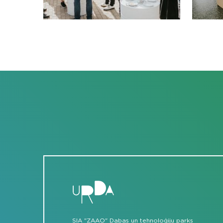
SIA "ZAAO" Dabas un tehnoloģiju parks