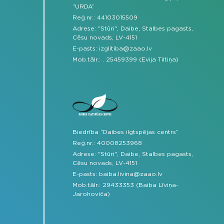
“URDA”
Reģ.nr.: 44103015509
Adrese: "Stūri", Daibe, Stalbes pagasts,
Cēsu novads, LV-4151
E-pasts:
izglitiba@zaao.lv
Mob.tālr.:
.
25459399 (Evija Tiltiņa)
Biedrība “Daibes ilgtspējas centrs”
Reģ.nr.: 40008253968
Adrese: "Stūri", Daibe, Stalbes pagasts,
Cēsu novads, LV-4151
E-pasts:
baiba.livina@zaao.lv
Mob.tālr.:
29433353 (Baiba Līviņa-
Jarohoviča)