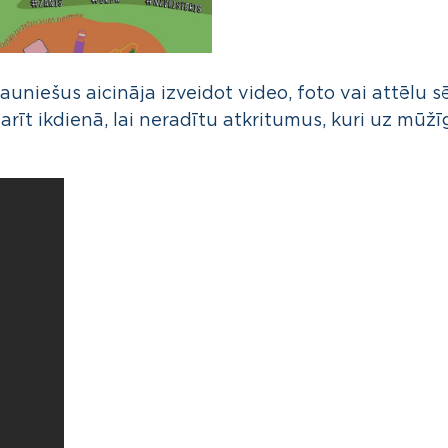
auniešus aicināja izveidot video, foto vai attēlu 
arīt ikdienā, lai neradītu atkritumus, kuri uz mūž