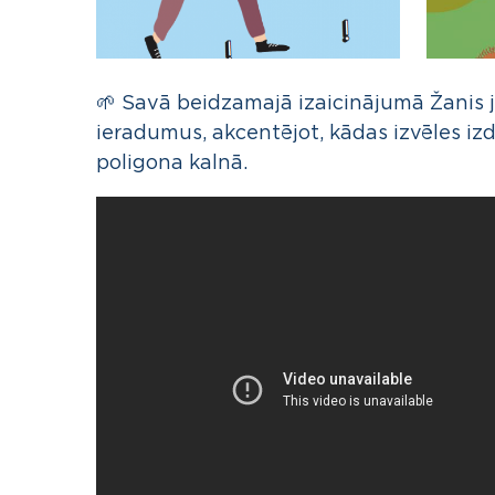
🌱 Savā beidzamajā izaicinājumā Žanis j
ieradumus, akcentējot, kādas izvēles izd
poligona kalnā.