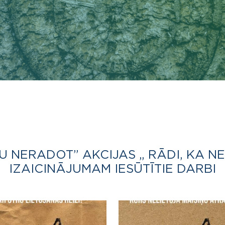
U NERADOT” AKCIJAS „ RĀDI, KA N
IZAICINĀJUMAM IESŪTĪTIE DARBI