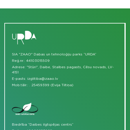
SIA "ZAAO" Dabas un tehnoloģiju parks “URDA”
Reģ.nr.: 44103015509
Adrese: "Stūri", Daibe, Stalbes pagasts, Cēsu novads, LV-
4151
E-pasts:
izglitiba@zaao.lv
Mob.tālr.:
.
25459399 (Evija Tiltiņa)
Biedrība “Daibes ilgtspējas centrs”