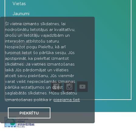
Vietas
Jaunumi
Sadarbība
Šī vietne izmanto sīkdatnes, lai
nodrošinātu lietotājus ar kvalitatīvu,
Skudra Urda
drošu un lietotāju vajadzībām un
interesēm atbilstošu saturu.
Kontakti
Nospiežot pogu Piekrītu, kā arī
turpinot lietot šo pārlūka sesiju, Jūs
Galerijas
apstiprināt, ka piekrītat izmantot
Privātuma politika
sīkdatnes. Ja vietnes izmantošanas
laikā Jūs pārdomājat un vēlaties
atcelt savu piekrišanu, Jūs vienmēr
varat veikt nepieciešamās izmaiņas
pārlūka iestatījumos un dzēst
saglabātās sīkdatnes. Mūsu sīkdatņu
izmantošanas politika ir
pieejama šeit
PIEKRĪTU
Projekta "Jaunie vides līderi - vides vēstneši" aktivitātes -