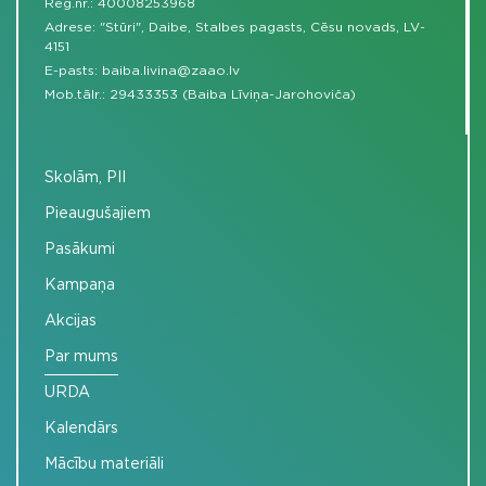
Reģ.nr.: 40008253968
Adrese: "Stūri", Daibe, Stalbes pagasts, Cēsu novads, LV-
4151
E-pasts:
baiba.livina@zaao.lv
Mob.tālr.:
29433353 (Baiba Līviņa-Jarohoviča)
Skolām, PII
Pieaugušajiem
Pasākumi
Kampaņa
Akcijas
Par mums
URDA
Kalendārs
Mācību materiāli