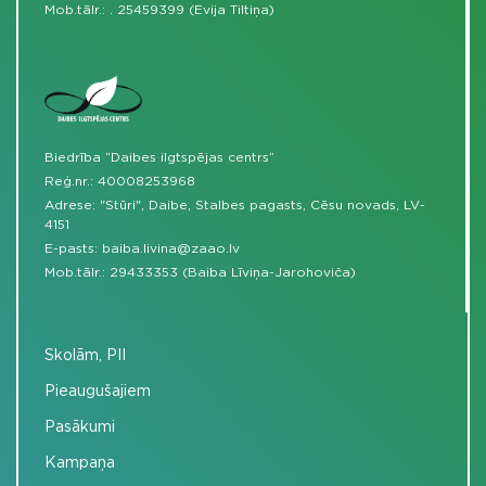
Mob.tālr.:
.
25459399 (Evija Tiltiņa)
Biedrība “Daibes ilgtspējas centrs”
Reģ.nr.: 40008253968
Adrese: "Stūri", Daibe, Stalbes pagasts, Cēsu novads, LV-
4151
E-pasts:
baiba.livina@zaao.lv
Mob.tālr.:
29433353 (Baiba Līviņa-Jarohoviča)
Skolām, PII
Pieaugušajiem
Pasākumi
Kampaņa