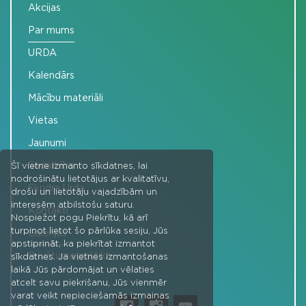
Akcijas
Par mums
URDA
Kalendārs
Mācību materiāli
Vietas
Jaunumi
Sadarbība
Šī vietne izmanto sīkdatnes, lai
nodrošinātu lietotājus ar kvalitatīvu,
Skudra Urda
drošu un lietotāju vajadzībām un
interesēm atbilstošu saturu.
Kontakti
Nospiežot pogu Piekrītu, kā arī
turpinot lietot šo pārlūka sesiju, Jūs
Galerijas
apstiprināt, ka piekrītat izmantot
Privātuma politika
sīkdatnes. Ja vietnes izmantošanas
laikā Jūs pārdomājat un vēlaties
atcelt savu piekrišanu, Jūs vienmēr
varat veikt nepieciešamās izmaiņas