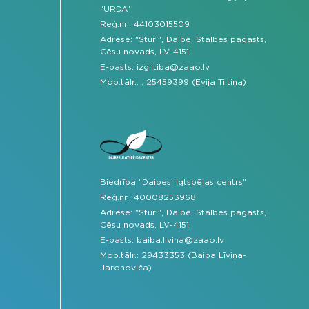
“URDA”
Reģ.nr.: 44103015509
Adrese: "Stūri", Daibe, Stalbes pagasts,
Cēsu novads, LV-4151
E-pasts:
izglitiba@zaao.lv
Mob.tālr.:
.
25459399 (Evija Tiltiņa)
Biedrība “Daibes ilgtspējas centrs”
Reģ.nr.: 40008253968
Adrese: "Stūri", Daibe, Stalbes pagasts,
Cēsu novads, LV-4151
E-pasts:
baiba.livina@zaao.lv
Mob.tālr.:
29433353 (Baiba Līviņa-
Jarohoviča)