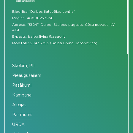
Biedrība “Daibes ilgtspējas centrs”
Reģ.nr.: 40008253968
Adrese: "Stūri", Daibe, Stalbes pagasts, Cēsu novads, LV-
4151
E-pasts:
baiba.livina@zaao.lv
Mob.tālr.:
29433353 (Baiba Līviņa-Jarohoviča)
Skolām, PII
Pieaugušajiem
Pasākumi
Kampaņa
Akcijas
Par mums
URDA