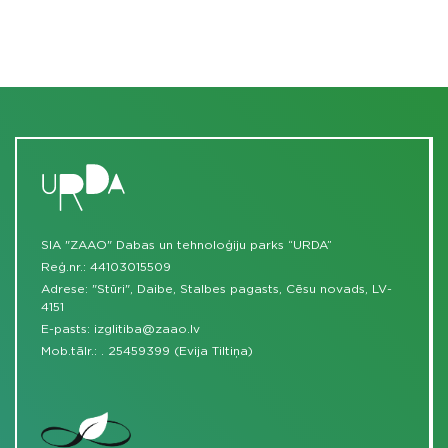
SIA "ZAAO" Dabas un tehnoloģiju parks “URDA”
Reģ.nr.: 44103015509
Adrese: "Stūri", Daibe, Stalbes pagasts, Cēsu novads, LV-
4151
E-pasts:
izglitiba@zaao.lv
Mob.tālr.:
.
25459399 (Evija Tiltiņa)