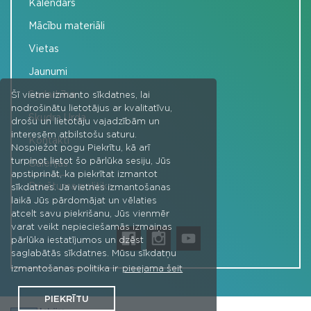
Kalendārs
Mācību materiāli
Vietas
Jaunumi
Sadarbība
Šī vietne izmanto sīkdatnes, lai
nodrošinātu lietotājus ar kvalitatīvu,
Skudra Urda
drošu un lietotāju vajadzībām un
interesēm atbilstošu saturu.
Kontakti
Nospiežot pogu Piekrītu, kā arī
turpinot lietot šo pārlūka sesiju, Jūs
Galerijas
apstiprināt, ka piekrītat izmantot
Privātuma politika
sīkdatnes. Ja vietnes izmantošanas
laikā Jūs pārdomājat un vēlaties
atcelt savu piekrišanu, Jūs vienmēr
varat veikt nepieciešamās izmaiņas
pārlūka iestatījumos un dzēst
saglabātās sīkdatnes. Mūsu sīkdatņu
izmantošanas politika ir
pieejama šeit
PIEKRĪTU