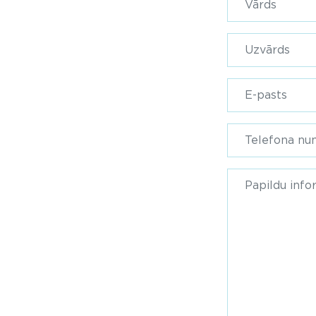
form-last_name
form-email-lab
form-phone-lab
form-info-label