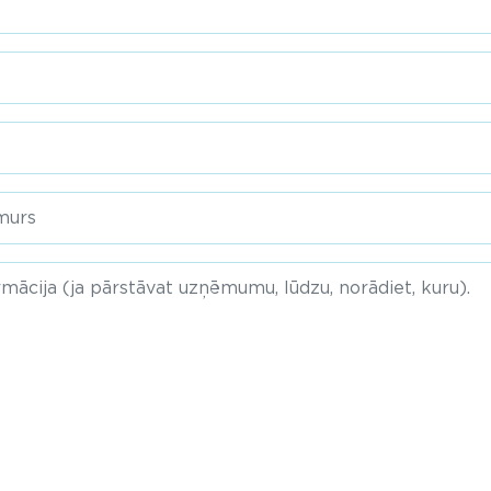
-label
el
el