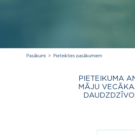
Pasākumi
Pieteikties pasākumiem
PIETEIKUMA A
MĀJU VECĀKAJ
DAUDZDZĪVOK
form-first_nam