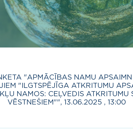
NKETA "APMĀCĪBAS NAMU APSAIMN
IEM "ILGTSPĒJĪGA ATKRITUMU AP
ĻU NAMOS: CEĻVEDIS ATKRITUMU 
VĒSTNEŠIEM"", 13.06.2025 , 13:00
e-label