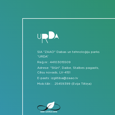
SIA "ZAAO" Dabas un tehnoloģiju parks
“URDA”
Reģ.nr.: 44103015509
Adrese: "Stūri", Daibe, Stalbes pagasts,
Cēsu novads, LV-4151
E-pasts:
izglitiba@zaao.lv
Mob.tālr.:
.
25459399 (Evija Tiltiņa)