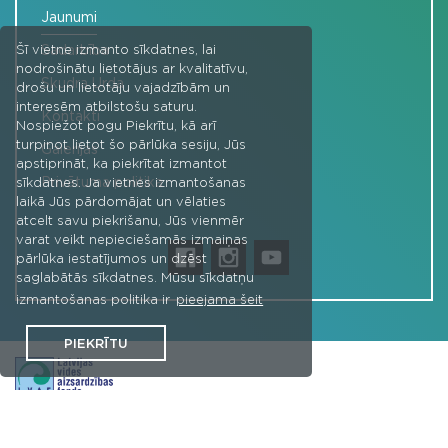
Jaunumi
Sadarbība
Šī vietne izmanto sīkdatnes, lai
nodrošinātu lietotājus ar kvalitatīvu,
Skudra Urda
drošu un lietotāju vajadzībām un
interesēm atbilstošu saturu.
Kontakti
Nospiežot pogu Piekrītu, kā arī
turpinot lietot šo pārlūka sesiju, Jūs
Galerijas
apstiprināt, ka piekrītat izmantot
Privātuma politika
sīkdatnes. Ja vietnes izmantošanas
laikā Jūs pārdomājat un vēlaties
atcelt savu piekrišanu, Jūs vienmēr
varat veikt nepieciešamās izmaiņas
pārlūka iestatījumos un dzēst
saglabātās sīkdatnes. Mūsu sīkdatņu
izmantošanas politika ir
pieejama šeit
PIEKRĪTU
Projekta "Jaunie vides līderi - vides vēstneši" aktivitātes -
izglītojošas un interaktīvas platformas izveidi finansēja Latvijas