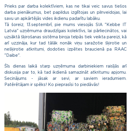
Prieks par darba kolektīviem, kas ne tikai veic savus tiešos
darba pienākumus, bet papildus izglītojas un pilnveidojas, lai
savu un apkārtējās vides ikdienu padarītu labāku.
Tā šoreiz, 13.septembrī, pie mums viesojās SIA "Kebbe IT
Latvia" uzņēmuma draudzīgais kolektīvs, lai pārliecinātos, vai
uzsāktā šķirošanas sistēma biroja telpās tiek veikta pareizi, kā
arī uzzināja, kur tad tālāk nonāk viņu saražotie šķirotie un
nešķirotie atkritumi, dodoties izpētes braucienā pa RAAC
"Daibe".
Šīs dienas laikā starp uzņēmuma darbiniekiem raisījās arī
diskusija par to, kā tad ikdienā samazināt atkritumu apjomu.
Secinājums - jāsak ar sevi, ar saviem ieradumiem.
Patērētājam ir spēks! Ko pieprasīsi to piedāvās!