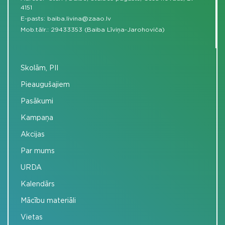
4151
E-pasts:
baiba.livina@zaao.lv
Mob.tālr.:
29433353 (Baiba Līviņa-Jarohoviča)
Skolām, PII
Pieaugušajiem
Pasākumi
Kampaņa
Akcijas
Par mums
URDA
Kalendārs
Mācību materiāli
Vietas