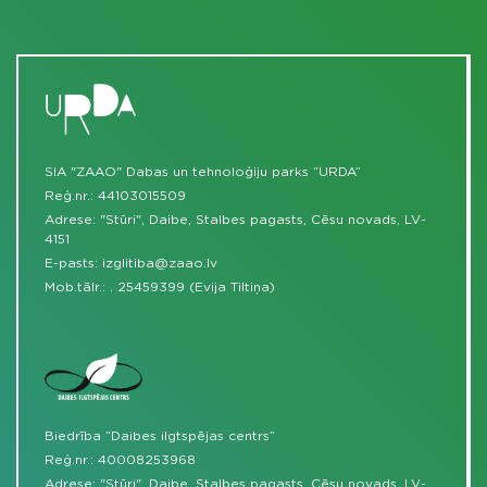
SIA "ZAAO" Dabas un tehnoloģiju parks “URDA”
Reģ.nr.: 44103015509
Adrese: "Stūri", Daibe, Stalbes pagasts, Cēsu novads, LV-
4151
E-pasts:
izglitiba@zaao.lv
Mob.tālr.:
.
25459399 (Evija Tiltiņa)
Biedrība “Daibes ilgtspējas centrs”
Reģ.nr.: 40008253968
Adrese: "Stūri", Daibe, Stalbes pagasts, Cēsu novads, LV-