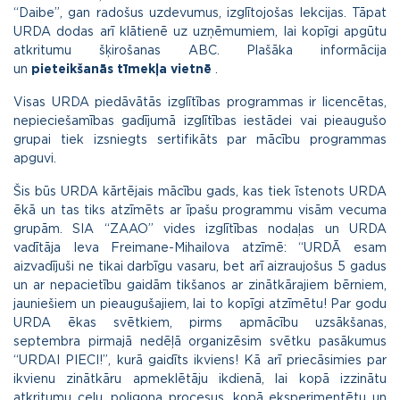
“Daibe”, gan radošus uzdevumus, izglītojošas lekcijas. Tāpat
URDA dodas arī klātienē uz uzņēmumiem, lai kopīgi apgūtu
atkritumu šķirošanas ABC. Plašāka informācija
un
pieteikšanās tīmekļa vietnē
.
Visas URDA piedāvātās izglītības programmas ir licencētas,
nepieciešamības gadījumā izglītības iestādei vai pieaugušo
grupai tiek izsniegts sertifikāts par mācību programmas
apguvi.
Šis būs URDA kārtējais mācību gads, kas tiek īstenots URDA
ēkā un tas tiks atzīmēts ar īpašu programmu visām vecuma
grupām. SIA “ZAAO” vides izglītības nodaļas un URDA
vadītāja Ieva Freimane-Mihailova atzīmē: “URDĀ esam
aizvadījuši ne tikai darbīgu vasaru, bet arī aizraujošus 5 gadus
un ar nepacietību gaidām tikšanos ar zinātkārajiem bērniem,
jauniešiem un pieaugušajiem, lai to kopīgi atzīmētu! Par godu
URDA ēkas svētkiem, pirms apmācību uzsākšanas,
septembra pirmajā nedēļā organizēsim svētku pasākumus
“URDAI PIECI!”, kurā gaidīts ikviens! Kā arī priecāsimies par
ikvienu zinātkāru apmeklētāju ikdienā, lai kopā izzinātu
atkritumu ceļu, poligona procesus, kopā eksperimentētu un