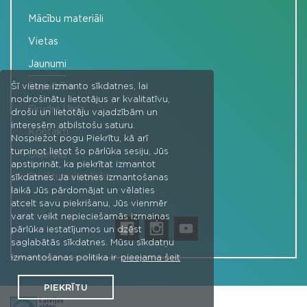
Mācību materiāli
Vietas
Jaunumi
Sadarbība
Šī vietne izmanto sīkdatnes, lai
nodrošinātu lietotājus ar kvalitatīvu,
Skudra Urda
drošu un lietotāju vajadzībām un
interesēm atbilstošu saturu.
Kontakti
Nospiežot pogu Piekrītu, kā arī
turpinot lietot šo pārlūka sesiju, Jūs
Galerijas
apstiprināt, ka piekrītat izmantot
Privātuma politika
sīkdatnes. Ja vietnes izmantošanas
laikā Jūs pārdomājat un vēlaties
atcelt savu piekrišanu, Jūs vienmēr
varat veikt nepieciešamās izmaiņas
pārlūka iestatījumos un dzēst
saglabātās sīkdatnes. Mūsu sīkdatņu
izmantošanas politika ir
pieejama šeit
PIEKRĪTU