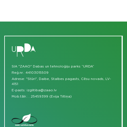
SIA "ZAAO" Dabas un tehnoloģiju parks “URDA”
Reģ.nr.: 44103015509
Adrese: "Stūri", Daibe, Stalbes pagasts, Cēsu novads, LV-
4151
E-pasts:
izglitiba@zaao.lv
Mob.tālr.:
.
25459399 (Evija Tiltiņa)