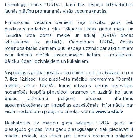
tehnoloģiju parks “URDA”, kurā būs iespēja līdzdarboties
jaunās mācību programmās visās vecuma grupās.
Pirmsskolas vecuma bērniem šajā mācību gadā tiek
piedāvāts nodarbību cikls “Skudras Urdas gudrā māja” un
“Skudra Urda domā, meklē un atklāj” (URDA dodas
izbraukumā uz iestādi). Ciemojoties URDĀ, četrās
rotaļnodarbībās bērniem būs iespēja uzzināt par atkritumiem
caur ikdienā biežāk sastopamajām lietām – rotaļlietām,
pārtiku, ūdeni, dzīvniekiem un kukaiņiem.
Vispārējās izglītības iestāžu skolēniem no 1. līdz 6.klasei un no
7. līdz 12.klasei tiek piedāvāta mācību programma “Domāt,
meklēt, atklāt URDĀ”, kuras ietvaros četrās atsevišķās
nodarbībās iespēja pilnveidot prasmes un uzzināt ko jaunu
dabas, atkritumu poligona procesu, atkritumu
apsaimniekošanas un ilgtspējas apakštēmās. Informācija par
visām nodarbībām pieejama tīmekļa vietnē
www.urda.lv
Neskatoties uz mācību gada sākumu, URDA gaida arī
pieaugušo grupas. Visu gadu pieaugušajiem tiek piedāvāti 4
mācību moduļi, kas ietver gan izpētes braucienu poligonā