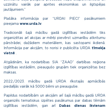
uzzinātu vairāk par aprites ekonomikas un ilgtspējas
jautājumiem.”
Plašāka informācija par “URDAI PIECI” pasākumiem
pieejama
www.urda.lv
.
Tradicionāli šajā mācību gadā izglītības iestādēm tiks
organizētas arī akcijas ar mērķi pievērst uzmanību atkritumu
pārstrādei, dažādiem materiāliem, kas sastopami ikdienā.
Informācija par akcijām, to norisi ir publicēta URDA
tīmekļa
vietnē
.
Atgādinām, ka nodarbības SIA “ZAAO” darbības reģiona
izglītības iestādēm, pieaugušo grupām tiek organizētas bez
maksas.
2022./2023. mācību gadā URDA rīkotajās apmācībās
piedalījās vairāk kā 5000 bērni un pieaugušie.
Papildus nodarbībām un akcijām arī šajā mācību gadā URDA
organizēs tematiskus izpētes pasākumus par dabas tēmām
izglītības iestādēm, gan arī
Dabas dienas ikvienam